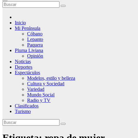
Inicio
Mi Península
Cóbano
Lepanto
Paquera
Pluma Liviana
Opinión
Noticias
Deportes
Espectáculos
Modelos, estilo y belleza
Cultura y Sociedad
Variedad
Mundo Social
Radio y TV
Clasificados
Turismo
Etiqueta:
ropa de mujer