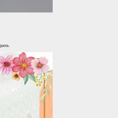
quera.