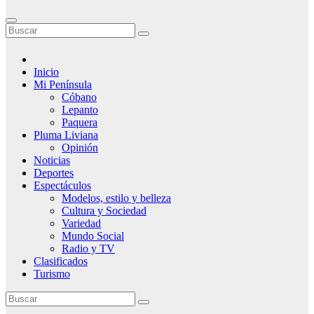
Inicio
Mi Península
Cóbano
Lepanto
Paquera
Pluma Liviana
Opinión
Noticias
Deportes
Espectáculos
Modelos, estilo y belleza
Cultura y Sociedad
Variedad
Mundo Social
Radio y TV
Clasificados
Turismo