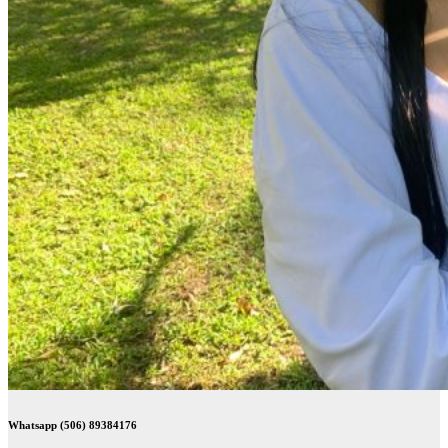
Whatsapp (506) 89384176