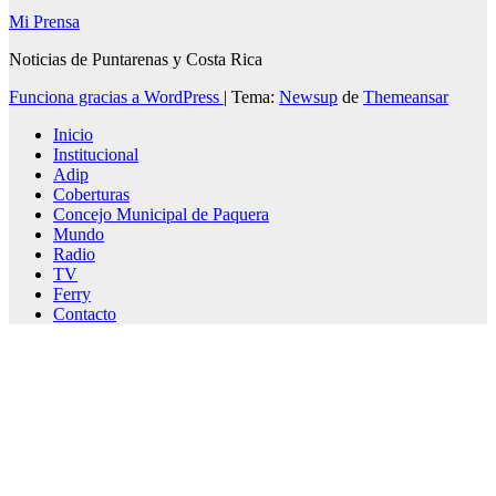
Mi Prensa
Noticias de Puntarenas y Costa Rica
Funciona gracias a WordPress
|
Tema:
Newsup
de
Themeansar
Inicio
Institucional
Adip
Coberturas
Concejo Municipal de Paquera
Mundo
Radio
TV
Ferry
Contacto