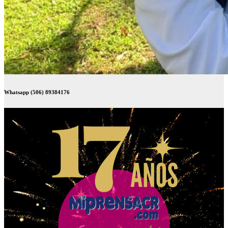
Whatsapp (506) 89384176