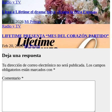
Radio y TV
Llega a Lifetime el drama turco «Kuma la Otra Esposa»
Mar 12, 2026
Mi Prensa
Radio y TV
LIFETIME PRESENTA “MES DEL CORAZÓN PARTIDO”
Feb 20, 2026
Mi Prensa
Deja una respuesta
Tu dirección de correo electrónico no será publicada.
Los campos
obligatorios están marcados con
*
Comentario
*