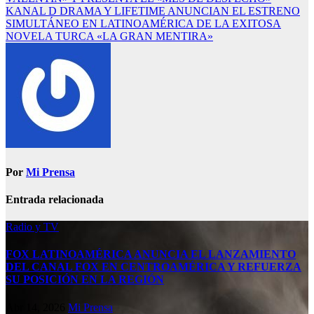
KANAL D DRAMA Y LIFETIME ANUNCIAN EL ESTRENO
SIMULTÁNEO EN LATINOAMÉRICA DE LA EXITOSA
NOVELA TURCA «LA GRAN MENTIRA»
Por
Mi Prensa
Entrada relacionada
Radio y TV
FOX LATINOAMÉRICA ANUNCIA EL LANZAMIENTO
DEL CANAL FOX EN CENTROAMÉRICA Y REFUERZA
SU POSICIÓN EN LA REGIÓN
Abr 14, 2026
Mi Prensa