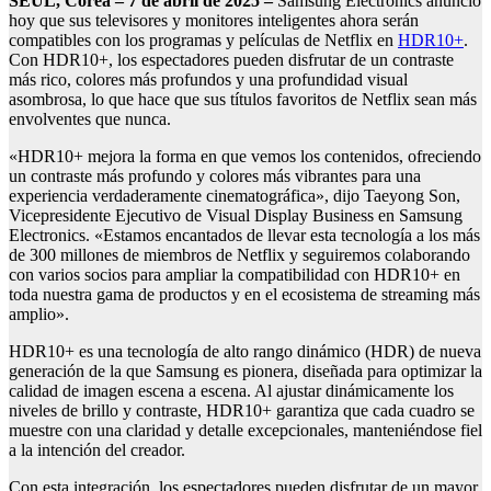
SEÚL, Corea –
7
de abril de 2025 –
Samsung Electronics anunció
hoy que sus televisores y monitores inteligentes ahora serán
compatibles con los programas y películas de Netflix en
HDR10+
.
Con HDR10+, los espectadores pueden disfrutar de un contraste
más rico, colores más profundos y una profundidad visual
asombrosa, lo que hace que sus títulos favoritos de Netflix sean más
envolventes que nunca.
«HDR10+ mejora la forma en que vemos los contenidos, ofreciendo
un contraste más profundo y colores más vibrantes para una
experiencia verdaderamente cinematográfica», dijo Taeyong Son,
Vicepresidente Ejecutivo de Visual Display Business en Samsung
Electronics. «Estamos encantados de llevar esta tecnología a los más
de 300 millones de miembros de Netflix y seguiremos colaborando
con varios socios para ampliar la compatibilidad con HDR10+ en
toda nuestra gama de productos y en el ecosistema de streaming más
amplio».
HDR10+ es una tecnología de alto rango dinámico (HDR) de nueva
generación de la que Samsung es pionera, diseñada para optimizar la
calidad de imagen escena a escena. Al ajustar dinámicamente los
niveles de brillo y contraste, HDR10+ garantiza que cada cuadro se
muestre con una claridad y detalle excepcionales, manteniéndose fiel
a la intención del creador.
Con esta integración, los espectadores pueden disfrutar de un mayor