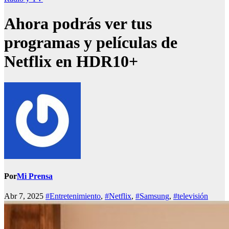
Ahora podrás ver tus
programas y películas de
Netflix en HDR10+
Por
Mi Prensa
Abr 7, 2025
#Entretenimiento
,
#Netflix
,
#Samsung
,
#televisión