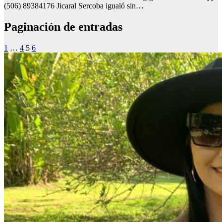
(506) 89384176 Jicaral Sercoba igualó sin…
Paginación de entradas
1
…
4
5
6