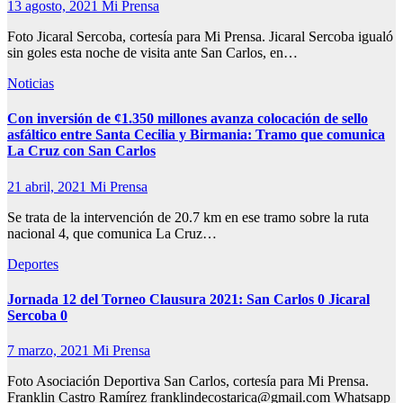
13 agosto, 2021
Mi Prensa
Foto Jicaral Sercoba, cortesía para Mi Prensa. Jicaral Sercoba igualó
sin goles esta noche de visita ante San Carlos, en…
Noticias
Con inversión de ¢1.350 millones avanza colocación de sello
asfáltico entre Santa Cecilia y Birmania: Tramo que comunica
La Cruz con San Carlos
21 abril, 2021
Mi Prensa
Se trata de la intervención de 20.7 km en ese tramo sobre la ruta
nacional 4, que comunica La Cruz…
Deportes
Jornada 12 del Torneo Clausura 2021: San Carlos 0 Jicaral
Sercoba 0
7 marzo, 2021
Mi Prensa
Foto Asociación Deportiva San Carlos, cortesía para Mi Prensa.
Franklin Castro Ramírez franklindecostarica@gmail.com Whatsapp