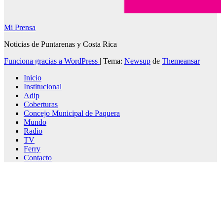
Mi Prensa
Noticias de Puntarenas y Costa Rica
Funciona gracias a WordPress
|
Tema:
Newsup
de
Themeansar
Inicio
Institucional
Adip
Coberturas
Concejo Municipal de Paquera
Mundo
Radio
TV
Ferry
Contacto