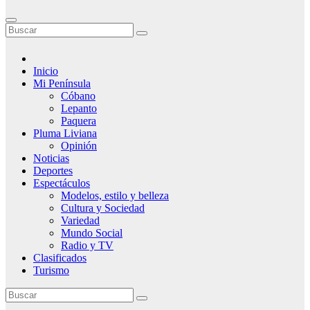
Inicio
Mi Península
Cóbano
Lepanto
Paquera
Pluma Liviana
Opinión
Noticias
Deportes
Espectáculos
Modelos, estilo y belleza
Cultura y Sociedad
Variedad
Mundo Social
Radio y TV
Clasificados
Turismo