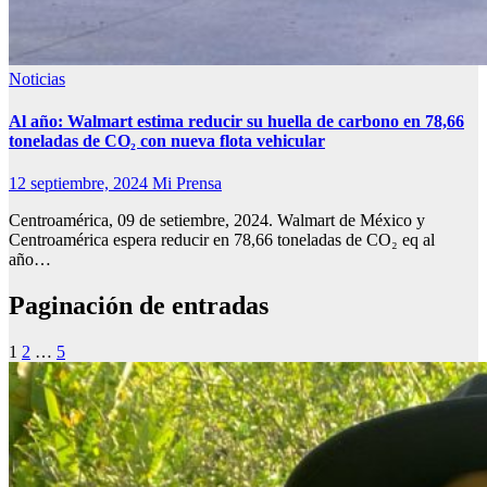
Noticias
Al año: Walmart estima reducir su huella de carbono en 78,66
toneladas de CO₂ con nueva flota vehicular
12 septiembre, 2024
Mi Prensa
Centroamérica, 09 de setiembre, 2024. Walmart de México y
Centroamérica espera reducir en 78,66 toneladas de CO₂ eq al
año…
Paginación de entradas
1
2
…
5