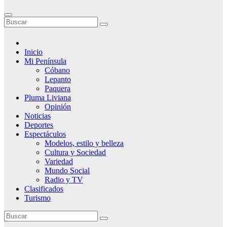
Inicio
Mi Península
Cóbano
Lepanto
Paquera
Pluma Liviana
Opinión
Noticias
Deportes
Espectáculos
Modelos, estilo y belleza
Cultura y Sociedad
Variedad
Mundo Social
Radio y TV
Clasificados
Turismo