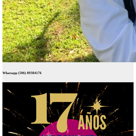
Whatsapp (506) 89384176