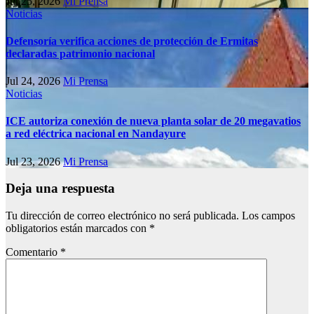
Jul 25, 2026
Mi Prensa
Noticias
Defensoría verifica acciones de protección de Ermitas
declaradas patrimonio nacional
Jul 24, 2026
Mi Prensa
Noticias
ICE autoriza conexión de nueva planta solar de 20 megavatios
a red eléctrica nacional en Nandayure
Jul 23, 2026
Mi Prensa
Deja una respuesta
Tu dirección de correo electrónico no será publicada.
Los campos
obligatorios están marcados con
*
Comentario
*