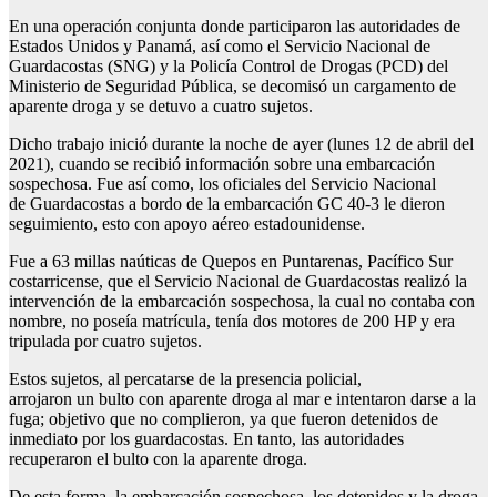
En una operación conjunta donde participaron las autoridades de
Estados Unidos y Panamá, así como el Servicio Nacional de
Guardacostas (SNG) y la Policía Control de Drogas (PCD) del
Ministerio de Seguridad Pública, se decomisó un cargamento de
aparente droga y se detuvo a cuatro sujetos.
Dicho trabajo inició durante la noche de ayer (lunes 12 de abril del
2021), cuando se recibió información sobre una embarcación
sospechosa. Fue así como, los oficiales del Servicio Nacional
de Guardacostas a bordo de la embarcación GC 40-3 le dieron
seguimiento, esto con apoyo aéreo estadounidense.
Fue a 63 millas naúticas de Quepos en Puntarenas, Pacífico Sur
costarricense, que el Servicio Nacional de Guardacostas realizó la
intervención de la embarcación sospechosa, la cual no contaba con
nombre, no poseía matrícula, tenía dos motores de 200 HP y era
tripulada por cuatro sujetos.
Estos sujetos, al percatarse de la presencia policial,
arrojaron un bulto con aparente droga al mar e intentaron darse a la
fuga; objetivo que no complieron, ya que fueron detenidos de
inmediato por los guardacostas. En tanto, las autoridades
recuperaron el bulto con la aparente droga.
De esta forma, la embarcación sospechosa, los detenidos y la droga