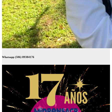
Whatsapp (506) 89384176