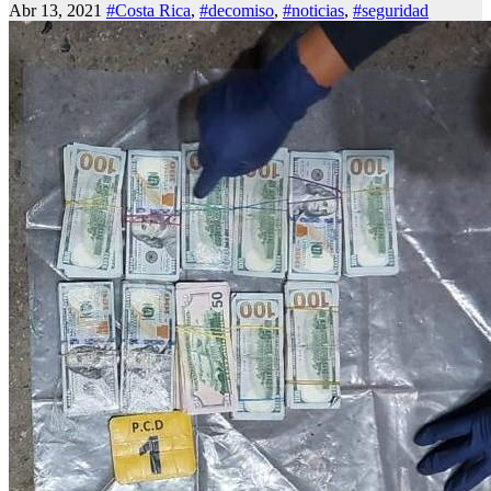
Abr 13, 2021
#Costa Rica
,
#decomiso
,
#noticias
,
#seguridad