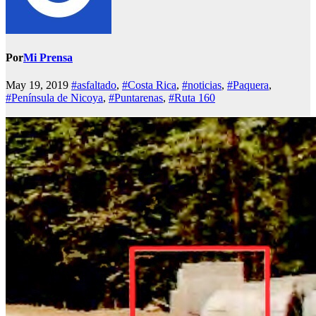
Por
Mi Prensa
May 19, 2019
#asfaltado
,
#Costa Rica
,
#noticias
,
#Paquera
,
#Península de Nicoya
,
#Puntarenas
,
#Ruta 160