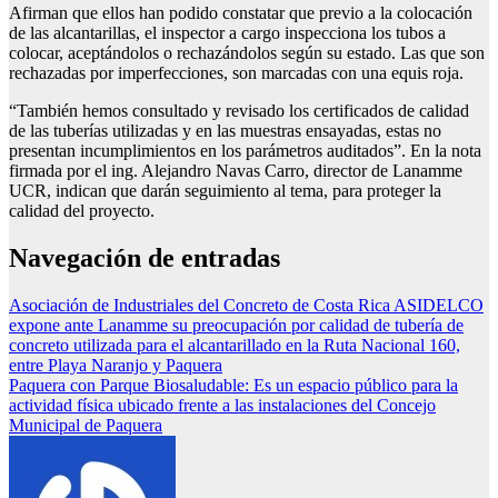
Afirman que ellos han podido constatar que previo a la colocación
de las alcantarillas, el inspector a cargo inspecciona los tubos a
colocar, aceptándolos o rechazándolos según su estado. Las que son
rechazadas por imperfecciones, son marcadas con una equis roja.
“También hemos consultado y revisado los certificados de calidad
de las tuberías utilizadas y en las muestras ensayadas, estas no
presentan incumplimientos en los parámetros auditados”. En la nota
firmada por el ing. Alejandro Navas Carro, director de Lanamme
UCR, indican que darán seguimiento al tema, para proteger la
calidad del proyecto.
Navegación de entradas
Asociación de Industriales del Concreto de Costa Rica ASIDELCO
expone ante Lanamme su preocupación por calidad de tubería de
concreto utilizada para el alcantarillado en la Ruta Nacional 160,
entre Playa Naranjo y Paquera
Paquera con Parque Biosaludable: Es un espacio público para la
actividad física ubicado frente a las instalaciones del Concejo
Municipal de Paquera