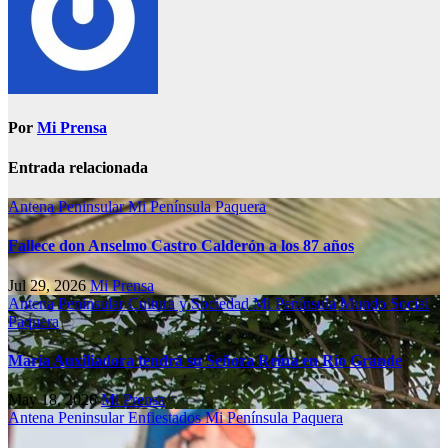
Por
Mi Prensa
Entrada relacionada
Antena Peninsular
Mi Península
Paquera
Fallece don Anselmo Castro Calderón a los 87 años
Jul 29, 2026
Mi Prensa
Antena Peninsular
Cultura y Sociedad
Mi Península
Mundo Social
Paquera
María Auxiliadora tendrá su Señora Reina en Río Grande
May 18, 2026
Mi Prensa
Antena Peninsular
Enfiestados
Mi Península
Paquera