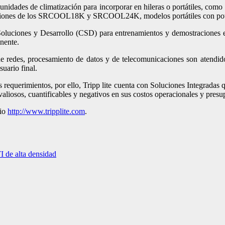
rado unidades de climatización para incorporar en hileras o portátil
oraciones de los SRCOOL18K y SRCOOL24K, modelos portátiles con p
oluciones y Desarrollo (CSD) para entrenamientos y demostraciones en 
inente.
de redes, procesamiento de datos y de telecomunicaciones son atendido
uario final.
s requerimientos, por ello, Tripp lite cuenta con Soluciones Integradas
valiosos, cuantificables y negativos en sus costos operacionales y pres
tio
http://www.tripplite.com
.
I de alta densidad