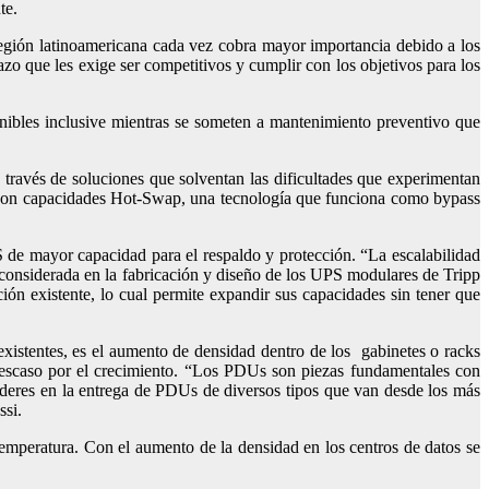
te.
 región latinoamericana cada vez cobra mayor importancia debido a los
azo que les exige ser competitivos y cumplir con los objetivos para los
ponibles inclusive mientras se someten a mantenimiento preventivo que
a través de soluciones que solventan las dificultades que experimentan
PS con capacidades Hot-Swap, una tecnología que funciona como bypass
de mayor capacidad para el respaldo y protección. “La escalabilidad
s considerada en la fabricación y diseño de los UPS modulares de Tripp
ción existente, lo cual permite expandir sus capacidades sin tener que
 existentes, es el aumento de densidad dentro de los gabinetes o racks
 escaso por el crecimiento. “Los PDUs son piezas fundamentales con
líderes en la entrega de PDUs de diversos tipos que van desde los más
ssi.
temperatura. Con el aumento de la densidad en los centros de datos se