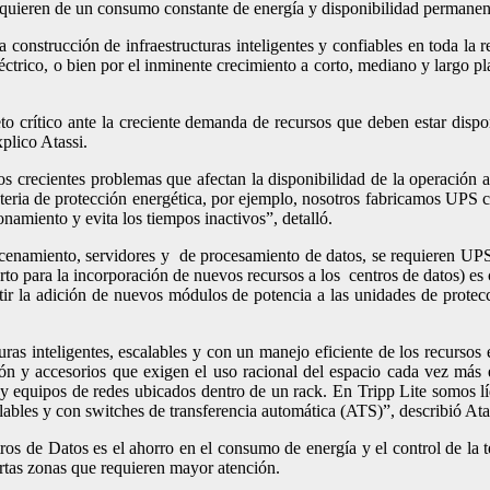
quieren de un consumo constante de energía y disponibilidad permanen
a construcción de infraestructuras inteligentes y confiables en toda la
éctrico, o bien por el inminente crecimiento a corto, mediano y largo pl
eto crítico ante la creciente demanda de recursos que deben estar dis
plico Atassi.
os crecientes problemas que afectan la disponibilidad de la operación 
materia de protección energética, por ejemplo, nosotros fabricamos U
namiento y evita los tiempos inactivos”, detalló.
enamiento, servidores y de procesamiento de datos, se requieren UPS 
rto para la incorporación de nuevos recursos a los centros de datos) e
itir la adición de nuevos módulos de potencia a las unidades de protec
turas inteligentes, escalables y con un manejo eficiente de los recursos
ón y accesorios que exigen el uso racional del espacio cada vez más
es y equipos de redes ubicados dentro de un rack. En Tripp Lite somos 
lables y con switches de transferencia automática (ATS)”, describió Ata
tros de Datos es el ahorro en el consumo de energía y el control de la 
ertas zonas que requieren mayor atención.