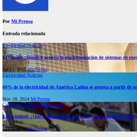
Por
Mi Prensa
Entrada relacionada
Electricidad
Noticias
El cambio climático acelera la implementación de sistemas de ene
Jul 17, 2025
Mi Prensa
Electricidad
Noticias
60% de la electricidad de América Latina se genera a partir de e
Nov 28, 2024
Mi Prensa
Cultura y Sociedad
Electricidad
Electricidad: ¿Qué es el consumo vampiro y por qué debo evitarl
Mar 4, 2023
Mi Prensa