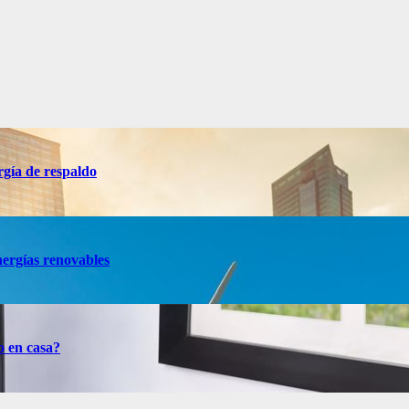
rgía de respaldo
nergías renovables
o en casa?