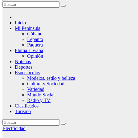
Inicio
Mi Península
Cóbano
Lepanto
Paquera
Pluma Liviana
Opinión
Noticias
Deportes
Espectáculos
Modelos, estilo y belleza
Cultura y Sociedad
Variedad
Mundo Social
Radio y TV
Clasificados
Turismo
Electricidad