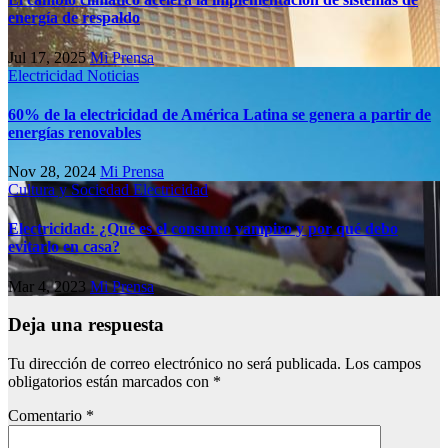
energía de respaldo
Jul 17, 2025
Mi Prensa
Electricidad
Noticias
60% de la electricidad de América Latina se genera a partir de
energías renovables
Nov 28, 2024
Mi Prensa
Cultura y Sociedad
Electricidad
Electricidad: ¿Qué es el consumo vampiro y por qué debo
evitarlo en casa?
Mar 4, 2023
Mi Prensa
Deja una respuesta
Tu dirección de correo electrónico no será publicada.
Los campos
obligatorios están marcados con
*
Comentario
*