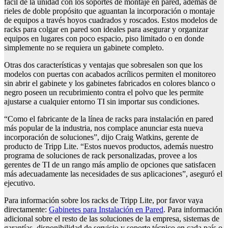
fácil de la unidad con los soportes de montaje en pared, además de
rieles de doble propósito que aguantan la incorporación o montaje
de equipos a través hoyos cuadrados y roscados. Estos modelos de
racks para colgar en pared son ideales para asegurar y organizar
equipos en lugares con poco espacio, piso limitado o en donde
simplemente no se requiera un gabinete completo.
Otras dos características y ventajas que sobresalen son que los
modelos con puertas con acabados acrílicos permiten el monitoreo
sin abrir el gabinete y los gabinetes fabricados en colores blanco o
negro poseen un recubrimiento contra el polvo que les permite
ajustarse a cualquier entorno TI sin importar sus condiciones.
“Como el fabricante de la línea de racks para instalación en pared
más popular de la industria, nos complace anunciar esta nueva
incorporación de soluciones”, dijo Craig Watkins, gerente de
producto de Tripp Lite. “Estos nuevos productos, además nuestro
programa de soluciones de rack personalizadas, provee a los
gerentes de TI de un rango más amplio de opciones que satisfacen
más adecuadamente las necesidades de sus aplicaciones”, aseguró el
ejecutivo.
Para información sobre los racks de Tripp Lite, por favor vaya
directamente:
Gabinetes para Instalación en Pared
. Para información
adicional sobre el resto de las soluciones de la empresa, sistemas de
garantías, disponibilidad de servicio y soporte técnico en cada país o