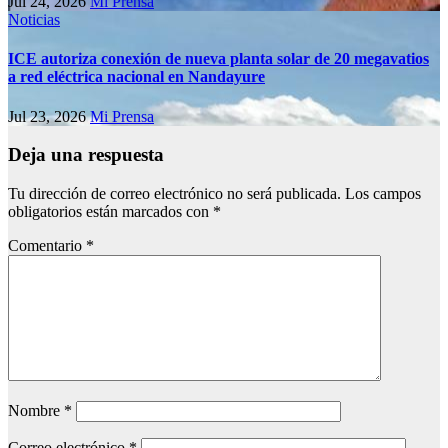
Jul 24, 2026
Mi Prensa
Noticias
ICE autoriza conexión de nueva planta solar de 20 megavatios
a red eléctrica nacional en Nandayure
Jul 23, 2026
Mi Prensa
Deja una respuesta
Tu dirección de correo electrónico no será publicada.
Los campos
obligatorios están marcados con
*
Comentario
*
Nombre
*
Correo electrónico
*