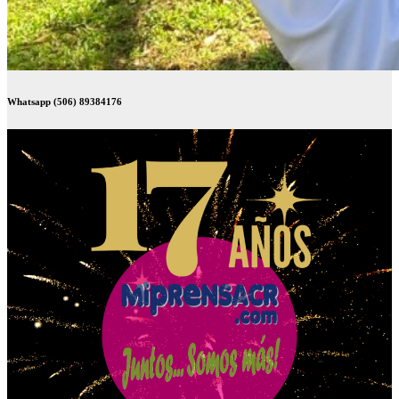
Whatsapp (506) 89384176