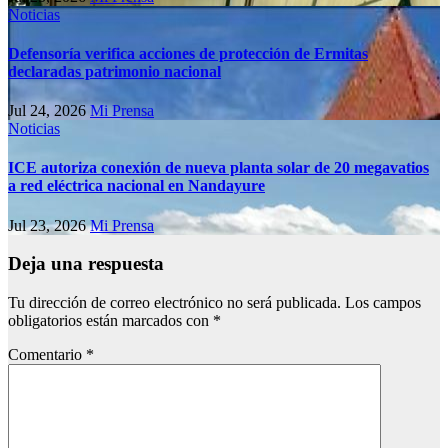
Noticias
Defensoría verifica acciones de protección de Ermitas
declaradas patrimonio nacional
Jul 24, 2026
Mi Prensa
Noticias
ICE autoriza conexión de nueva planta solar de 20 megavatios
a red eléctrica nacional en Nandayure
Jul 23, 2026
Mi Prensa
Deja una respuesta
Tu dirección de correo electrónico no será publicada.
Los campos
obligatorios están marcados con
*
Comentario
*