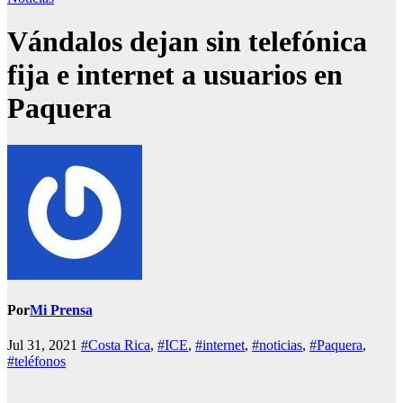
Vándalos dejan sin telefónica
fija e internet a usuarios en
Paquera
Por
Mi Prensa
Jul 31, 2021
#Costa Rica
,
#ICE
,
#internet
,
#noticias
,
#Paquera
,
#teléfonos