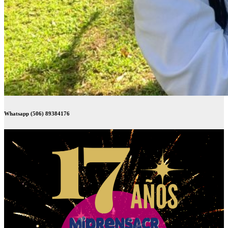
Whatsapp (506) 89384176