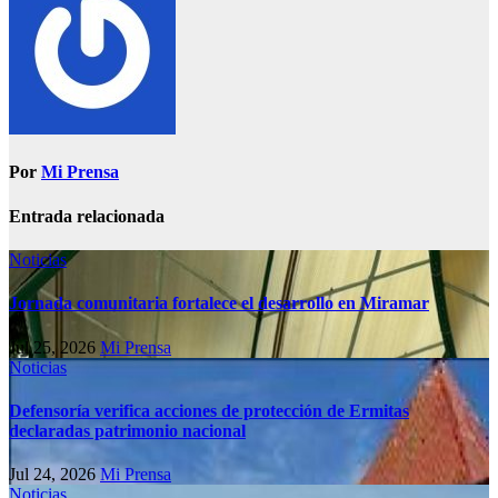
Por
Mi Prensa
Entrada relacionada
Noticias
Jornada comunitaria fortalece el desarrollo en Miramar
Jul 25, 2026
Mi Prensa
Noticias
Defensoría verifica acciones de protección de Ermitas
declaradas patrimonio nacional
Jul 24, 2026
Mi Prensa
Noticias