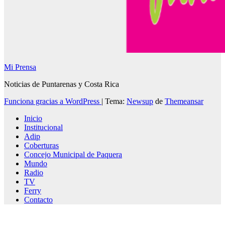
Mi Prensa
Noticias de Puntarenas y Costa Rica
Funciona gracias a WordPress
|
Tema:
Newsup
de
Themeansar
Inicio
Institucional
Adip
Coberturas
Concejo Municipal de Paquera
Mundo
Radio
TV
Ferry
Contacto