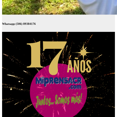
Whatsapp (506) 89384176