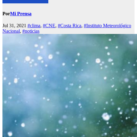
Por
Mi Prensa
Jul 31, 2021
#clima
,
#CNE
,
#Costa Rica
,
#Instituto Meteorológico
Nacional
,
#noticias