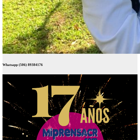
Whatsapp (506) 89384176