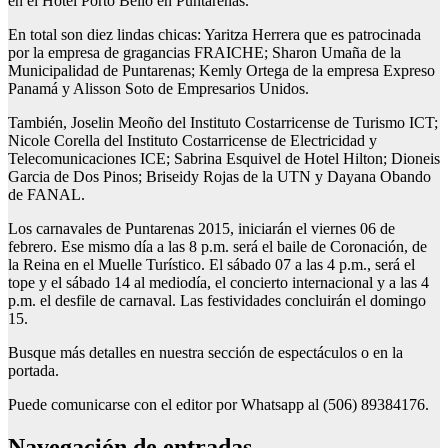
en el Hotel Porto Bello en Puntarenas.
En total son diez lindas chicas: Yaritza Herrera que es patrocinada
por la empresa de gragancias FRAICHE; Sharon Umaña de la
Municipalidad de Puntarenas; Kemly Ortega de la empresa Expreso
Panamá y Alisson Soto de Empresarios Unidos.
También, Joselin Meoño del Instituto Costarricense de Turismo ICT;
Nicole Corella del Instituto Costarricense de Electricidad y
Telecomunicaciones ICE; Sabrina Esquivel de Hotel Hilton; Dioneis
Garcia de Dos Pinos; Briseidy Rojas de la UTN y Dayana Obando
de FANAL.
Los carnavales de Puntarenas 2015, iniciarán el viernes 06 de
febrero. Ese mismo día a las 8 p.m. será el baile de Coronación, de
la Reina en el Muelle Turístico. El sábado 07 a las 4 p.m., será el
tope y el sábado 14 al mediodía, el concierto internacional y a las 4
p.m. el desfile de carnaval. Las festividades concluirán el domingo
15.
Busque más detalles en nuestra sección de espectáculos o en la
portada.
Puede comunicarse con el editor por Whatsapp al (506) 89384176.
Navegación de entradas