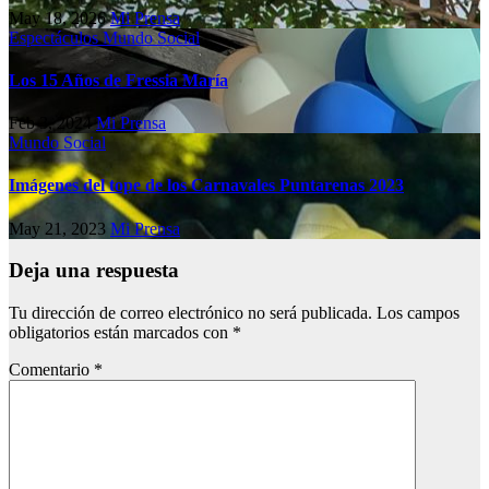
May 18, 2026
Mi Prensa
Espectáculos
Mundo Social
Los 15 Años de Fressia María
Feb 3, 2024
Mi Prensa
Mundo Social
Imágenes del tope de los Carnavales Puntarenas 2023
May 21, 2023
Mi Prensa
Deja una respuesta
Tu dirección de correo electrónico no será publicada.
Los campos
obligatorios están marcados con
*
Comentario
*