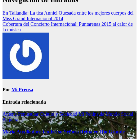
En Tailandia: La tica Anniel Quesada entre los mejores cuerpos del
Miss Grand Internacional 2014
Cobertura del Concierto Internacional: Puntarenas 2015 al calor de
la música
Por
Mi Prensa
Entrada relacionada
Antena Peninsular
Cultura y Sociedad
Mi Península
Mundo Social
Paquera
María Auxiliadora tendrá su Señora Reina en Río Grande