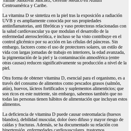
Yamile Sandoval Sánchez, Gerente Médico en Adium
Centroamérica y Caribe.
La vitamina D se sintetiza en la piel tras la exposición a radiación
UVB y es ampliamente conocida por sus propiedades
antiinflamatorias, anti fibróticas y vaso protectoras relacionadas con
la salud cardiovascular ya que modulan el desarrollo de la
enfermedad aterosclerótica, e incluso se ha visto contribuye en el
control glicémico por su acción en las células del páncreas. Sin
embargo, factores como el uso de protectores solares, un estilo de
vida con largas jornadas de trabajo en interiores, la edad avanzada,
la pigmentación de la piel y la contaminación atmosférica (entre
otras causas) reducen significativamente su producción a nivel de la
piel.
Otra forma de obtener vitamina D, esencial para el organismo, es a
través del consumo de alimentos como pescados grasos (salmón,
atún), huevos, lácteos fortificados y suplementos alimenticios; que
son ricos en este nutriente, sin embargo, sabemos también que no
todas las personas tienen hábitos de alimentación que incluyan estos
alimentos.
La deficiencia de vitamina D puede causar osteomalacia (huesos
blandos), debilidad muscular, dolor óseo difuso y mayor riesgo de
caídas y fracturas. Además, se ha documentado su relación con
hipertensión, enfermedades cardiovasculares, trastornos