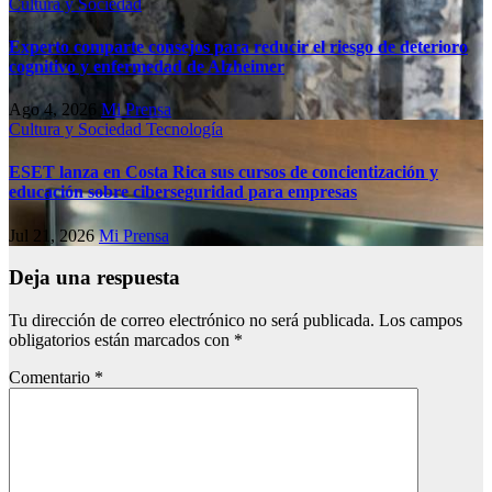
Cultura y Sociedad
Experto comparte consejos para reducir el riesgo de deterioro
cognitivo у enfermedad de Alzheimer
Ago 4, 2026
Mi Prensa
Cultura y Sociedad
Tecnología
ESET lanza en Costa Rica sus cursos de concientización y
educación sobre ciberseguridad para empresas
Jul 21, 2026
Mi Prensa
Deja una respuesta
Tu dirección de correo electrónico no será publicada.
Los campos
obligatorios están marcados con
*
Comentario
*