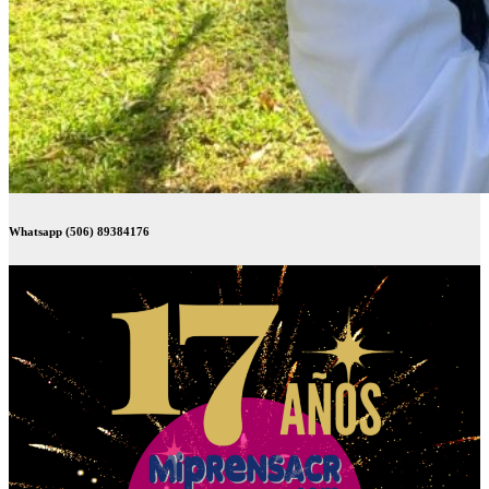
Whatsapp (506) 89384176