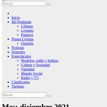
Inicio
Mi Península
Cóbano
Lepanto
Paquera
Pluma Liviana
Opinión
Noticias
Deportes
Espectáculos
Modelos, estilo y belleza
Cultura y Sociedad
Variedad
Mundo Social
Radio y TV
Clasificados
Turismo
Mes:
diciembre 2021