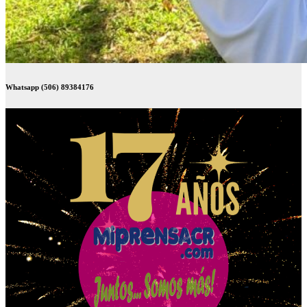
Whatsapp (506) 89384176