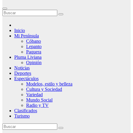
Inicio
Mi Península
Cóbano
Lepanto
Paquera
Pluma Liviana
Opinión
Noticias
Deportes
Espectáculos
Modelos, estilo y belleza
Cultura y Sociedad
Variedad
Mundo Social
Radio y TV
Clasificados
Turismo