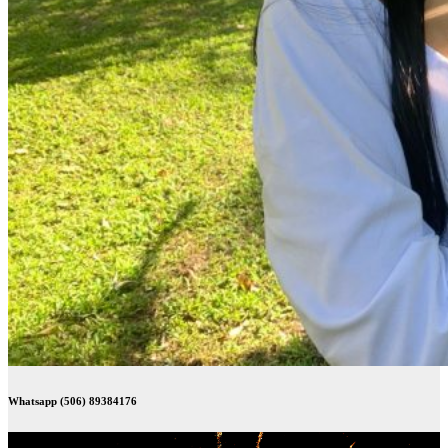
Whatsapp (506) 89384176