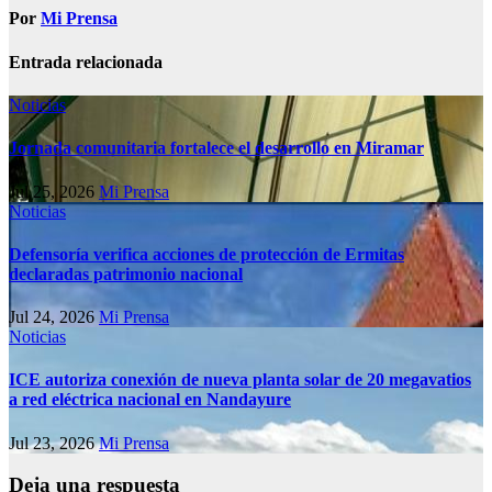
Por
Mi Prensa
Entrada relacionada
Noticias
Jornada comunitaria fortalece el desarrollo en Miramar
Jul 25, 2026
Mi Prensa
Noticias
Defensoría verifica acciones de protección de Ermitas
declaradas patrimonio nacional
Jul 24, 2026
Mi Prensa
Noticias
ICE autoriza conexión de nueva planta solar de 20 megavatios
a red eléctrica nacional en Nandayure
Jul 23, 2026
Mi Prensa
Deja una respuesta