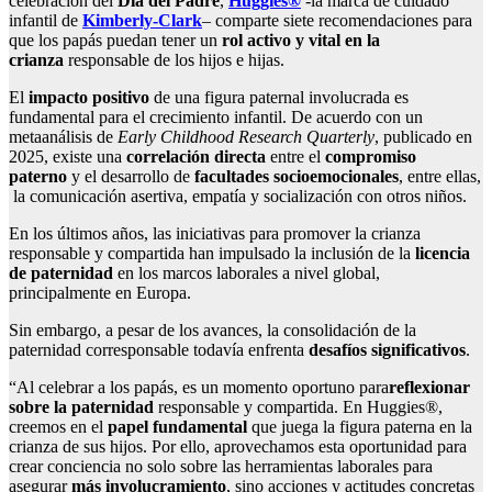
celebración del
Día del Padre
,
Huggies®
-la marca de cuidado
infantil de
Kimberly-Clark
– comparte siete recomendaciones para
que los papás puedan tener un
rol activo y vital en la
crianza
responsable de los hijos e hijas.
El
impacto positivo
de una figura paternal involucrada es
fundamental para el crecimiento infantil. De acuerdo con un
metaanálisis de
Early Childhood Research Quarterly
, publicado en
2025, existe una
correlación directa
entre el
compromiso
paterno
y el desarrollo de
facultades socioemocionales
, entre ellas,
la comunicación asertiva, empatía y socialización con otros niños.
En los últimos años, las iniciativas para promover la crianza
responsable y compartida han impulsado la inclusión de la
licencia
de paternidad
en los marcos laborales a nivel global,
principalmente en Europa.
Sin embargo, a pesar de los avances, la consolidación de la
paternidad corresponsable todavía enfrenta
desafíos significativos
.
“Al celebrar a los papás, es un momento oportuno para
reflexionar
sobre la paternidad
responsable y compartida. En Huggies®,
creemos en el
papel fundamental
que juega la figura paterna en la
crianza de sus hijos. Por ello, aprovechamos esta oportunidad para
crear conciencia no solo sobre las herramientas laborales para
asegurar
más involucramiento
, sino acciones y actitudes concretas