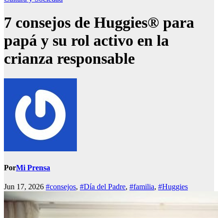
7 consejos de Huggies® para
papá y su rol activo en la
crianza responsable
Por
Mi Prensa
Jun 17, 2026
#consejos
,
#Día del Padre
,
#familia
,
#Huggies