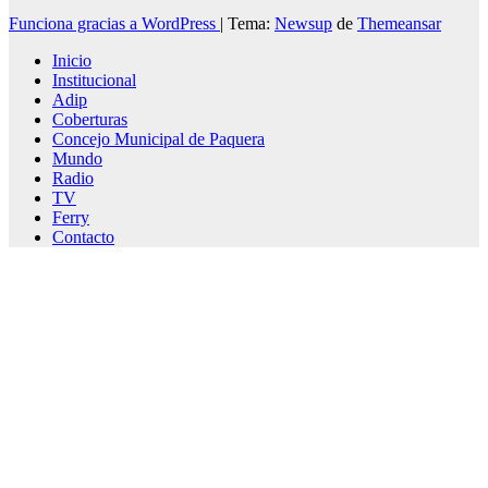
Funciona gracias a WordPress
|
Tema:
Newsup
de
Themeansar
Inicio
Institucional
Adip
Coberturas
Concejo Municipal de Paquera
Mundo
Radio
TV
Ferry
Contacto