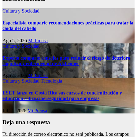
Cultura y Sociedad
Especialista comparte recomendaciones prácticas para tratar la
caída del cabello
Ago 5, 2026
Mi Prensa
Cultura y Sociedad
Experto comparte consejos para reducir el riesgo de deterioro
cognitivo у enfermedad de Alzheimer
Ago 4, 2026
Mi Prensa
Cultura y Sociedad
Tecnología
ESET lanza en Costa Rica sus cursos de concientización y
educación sobre ciberseguridad para empresas
Jul 21, 2026
Mi Prensa
Deja una respuesta
Tu dirección de correo electrónico no será publicada.
Los campos