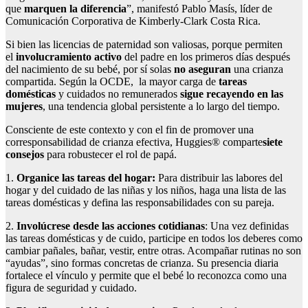
que
marquen la diferencia
”, manifestó Pablo Masís, líder de
Comunicación Corporativa de Kimberly-Clark Costa Rica.
Si bien las licencias de paternidad son valiosas, porque permiten
el
involucramiento activo
del padre en los primeros días después
del nacimiento de su bebé, por sí solas
no aseguran
una crianza
compartida. Según la OCDE, la mayor carga de
tareas
domésticas
y cuidados no remunerados
sigue recayendo en las
mujeres
, una tendencia global persistente a lo largo del tiempo.
Consciente de este contexto y con el fin de promover una
corresponsabilidad de crianza efectiva, Huggies® comparte
siete
consejos
para robustecer el rol de papá.
1.
Organice las tareas del hogar:
Para distribuir las labores del
hogar y del cuidado de las niñas y los niños, haga una lista de las
tareas domésticas y defina las responsabilidades con su pareja.
2.
Involúcrese desde las acciones cotidianas
: Una vez definidas
las tareas domésticas y de cuido, participe en todos los deberes como
cambiar pañales, bañar, vestir, entre otras. Acompañar rutinas no son
“ayudas”, sino formas concretas de crianza. Su presencia diaria
fortalece el vínculo y permite que el bebé lo reconozca como una
figura de seguridad y cuidado.