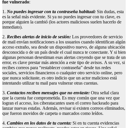
fue vulnerado
:
1.
No puedes ingresar con tu contraseña habitual
:
Sin dudas, esta
es la señal más evidente. Si ya no puedes ingresar con tu clave, es
porque alguien la cambió (los actores maliciosos suelen hacerlo de
inmediato).
2.
Recibes alertas de inicio de sesión
:
Los proveedores de servicio
de mail envían notificaciones a los usuarios cuando identifican algún
acceso extraño, sea desde un dispositivo nuevo, de alguna ubicación
desconocida o de un país desde el cual nunca te conectaste. Y si bien
algunas personan desestiman esas alertas creyendo que se trata de un
error, es clave prestar más atención a este tipo de avisos. A su vez, si
recibes correos para “restablecer contraseña” desde tus redes
sociales, servicios financieros o cualquier otro servicio online, pero
que nunca solicitaste, es otro indicio que un actor malicioso está
intentando utilizar tu mail para vulnerar otras cuentas.
3.
Contactos reciben mensajes que no enviaste
:
Otra señal clara
que la cuenta fue comprometida. Es muy común que una vez que
logran el acceso, los ciberatacantes usen el correo hackeado para
lanzar nuevas estafas. Además, revisar si existen correos eliminados,
que fueron movidos de carpeta o marcados como leídos.
4.
Cambios en los datos de tu cuenta
:
Si en tu cuenta evidencias