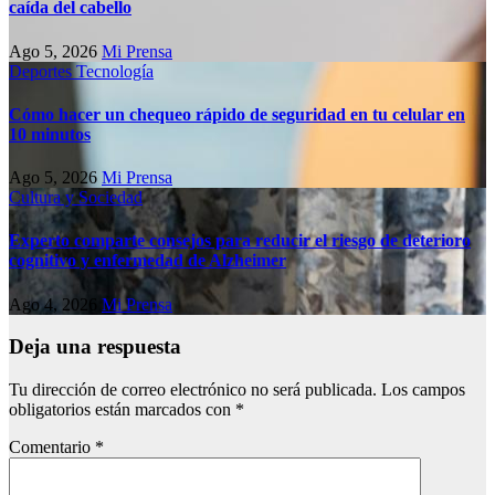
caída del cabello
Ago 5, 2026
Mi Prensa
Deportes
Tecnología
Cómo hacer un chequeo rápido de seguridad en tu celular en
10 minutos
Ago 5, 2026
Mi Prensa
Cultura y Sociedad
Experto comparte consejos para reducir el riesgo de deterioro
cognitivo у enfermedad de Alzheimer
Ago 4, 2026
Mi Prensa
Deja una respuesta
Tu dirección de correo electrónico no será publicada.
Los campos
obligatorios están marcados con
*
Comentario
*