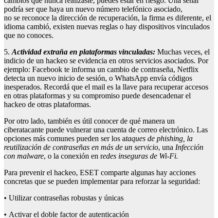
cambios que nunca realizaste, puedes estar en riesgo. Una señal
podría ser que haya un nuevo número telefónico asociado,
no se reconoce la dirección de recuperación, la firma es diferente, el
idioma cambió, existen nuevas reglas o hay dispositivos vinculados
que no conoces.
5.
Actividad extraña en plataformas vinculadas
:
Muchas veces, el
indicio de un hackeo se evidencia en otros servicios asociados. Por
ejemplo: Facebook te informa un cambio de contraseña, Netflix
detecta un nuevo inicio de sesión, o WhatsApp envía códigos
inesperados. Recordá que el mail es la llave para recuperar accesos
en otras plataformas y su compromiso puede desencadenar el
hackeo de otras plataformas.
Por otro lado, también es útil conocer de qué manera un
ciberatacante puede vulnerar una cuenta de correo electrónico. Las
opciones más comunes pueden ser los a
taques de phishin
g, la
r
eutiliz
ación de
contraseñas
en más de un servicio
, una
Infección
con malware
, o la conexión en r
edes inseguras de Wi-Fi
.
Para prevenir el hackeo, ESET comparte algunas hay acciones
concretas que se pueden implementar para reforzar la seguridad:
• Utilizar contraseñas robustas y únicas
• Activar el doble factor de autenticación