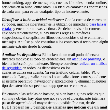
homebanking, apps de mensajería, cuentas laborales, tiendas online,
servicios en la nube, entre otros. Lo ideal es cambiar las contraseñas
de cada una, para evitar cualquier tipo de inconveniente.
Identificar si hubo actividad maliciosa
:
Con la cuenta de correo en
su poder, muchos ciberatacantes la utilizan de inmediato
para lanzar
estafas
y encontrar nuevas víctimas. Se deben revisar loscorreos
enviados recientemente, si hay nuevas reglas automáticas
sospechosas, si se aplicaron filtros desconocidos o si se eliminaron
mensajes. Aquí se puede consultar a los contactos si recibieron algún
mensaje extraño desde la cuenta.
Analizar
lo
s dispositivos
:
El hackeo de un mail pudo deberse a
diversos motivos: el robo de credenciales, un
ataque de phishing
, o
bien la infección por malware. Siempre conviene
realizar un análisis
de seguridad
en todos los dispositivos en los
cuales se utiliza esa cuenta. Ya sea teléfono celular, tablet, PC o
notebook. Luego, realizar todas las actualizaciones correspondientes
al sistema operativo, navegador y aplicaciones, y eliminar cualquier
tipo de extensión sospechosa o app que no se conozca.
En cuanto a las señalas de hackeo, si bien hay algunas señales que
son muy obvias, hay otras que no, ya que el ciberatacante intentará
pasar desapercibido el mayor tiempo posible. Por eso, desde
ESET repasan las
5
principales alarmas que indican que
u
n
mail