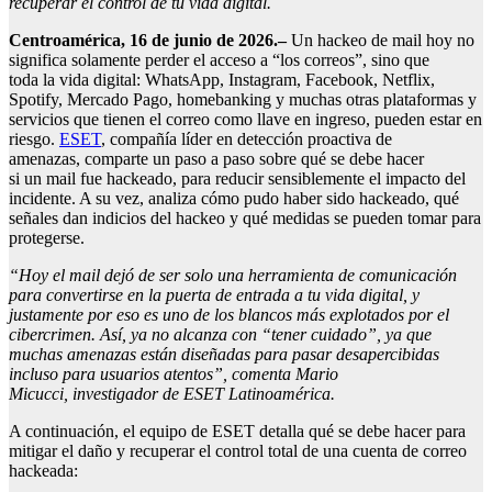
recuperar el control de tu vida digital.
Centroamérica, 16 de junio de 2026.
–
Un hackeo de mail hoy no
significa solamente perder el acceso a “los correos”, sino que
toda la vida digital: WhatsApp, Instagram, Facebook, Netflix,
Spotify, Mercado Pago, homebanking y muchas otras plataformas y
servicios que tienen el correo como llave en ingreso, pueden estar en
riesgo.
ESET
, compañía líder en detección proactiva de
amenazas, comparte un paso a paso sobre qué se debe hacer
si un mail fue hackeado, para reducir sensiblemente el impacto del
incidente. A su vez, analiza cómo pudo haber sido hackeado, qué
señales dan indicios del hackeo y qué medidas se pueden tomar para
protegerse.
“Hoy el mail dejó de ser solo una herramienta de comunicación
para convertirse en la puerta de entrada a tu vida digital, y
justamente por eso es uno de los blancos más explotados por el
cibercrimen. Así, ya no alcanza con “tener cuidado”, ya que
muchas amenazas están diseñadas para pasar desapercibidas
incluso para usuarios atentos”, comenta Mario
Micucci,
i
nvestigador de ESET Latinoamérica.
A continuación, el equipo de ESET detalla qué se debe hacer para
mitigar el daño y recuperar el control total de una cuenta de correo
hackeada: