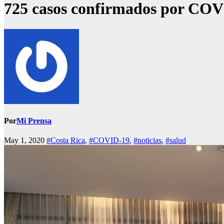
725 casos confirmados por COVI
Por
Mi Prensa
May 1, 2020
#Costa Rica
,
#COVID-19
,
#noticias
,
#salud