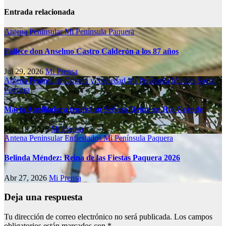
Entrada relacionada
Antena Peninsular
Mi Península
Paquera
Fallece don Anselmo Castro Calderón a los 87 años
Jul 29, 2026
Mi Prensa
Antena Peninsular
Cultura y Sociedad
Mi Península
Mundo Social
Paquera
María Auxiliadora tendrá su Señora Reina en Río Grande
May 18, 2026
Mi Prensa
Antena Peninsular
Enfiestados
Mi Península
Paquera
Belinda Méndez: Reina de las Fiestas Paquera 2026
Abr 27, 2026
Mi Prensa
Deja una respuesta
Tu dirección de correo electrónico no será publicada.
Los campos
obligatorios están marcados con
*