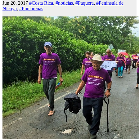
Jun 20, 2017
#Costa Rica
,
#noticias
,
#Paquera
,
#Península de
Nicoya
,
#Puntarenas