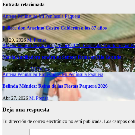
Entrada relacionada
Antena Peninsular
Mi Península
Paquera
Fallece don Anselmo Castro Calderón a los 87 años
Jul 29, 2026
Mi Prensa
Antena Peninsular
Cultura y Sociedad
Mi Península
Mundo Social
Pa
María Auxiliadora tendrá su Señora Reina en Río Grande
May 18, 2026
Mi Prensa
Antena Peninsular
Enfiestados
Mi Península
Paquera
Belinda Méndez: Reina de las Fiestas Paquera 2026
Abr 27, 2026
Mi Prensa
Deja una respuesta
Tu dirección de correo electrónico no será publicada.
Los campos obli