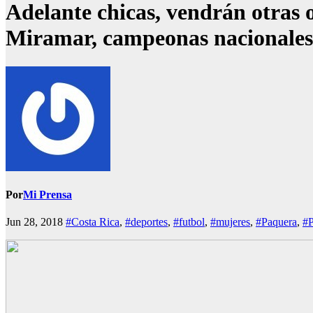
Adelante chicas, vendrán otras 
Miramar, campeonas nacionales 
Por
Mi Prensa
Jun 28, 2018
#Costa Rica
,
#deportes
,
#futbol
,
#mujeres
,
#Paquera
,
#P