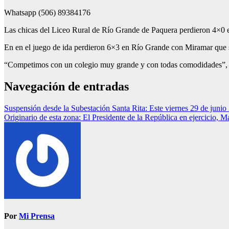
Whatsapp (506) 89384176
Las chicas del Liceo Rural de Río Grande de Paquera perdieron 4×0 en
En en el juego de ida perdieron 6×3 en Río Grande con Miramar que s
“Competimos con un colegio muy grande y con todas comodidades”, dij
Navegación de entradas
Suspensión desde la Subestación Santa Rita: Este viernes 29 de junio 
Originario de esta zona: El Presidente de la República en ejercicio, M
Por
Mi Prensa