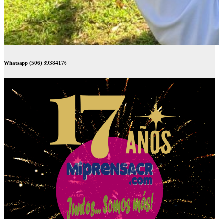
Whatsapp (506) 89384176