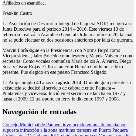
Afiliados en asamblea.
Franklin Castro
La Asociación de Desarrollo Integral de Paquera ADIP, reeligió a su
Junta Directiva para el período 2014 – 2016. Este viernes 13 de
febrero se realizó la Asamblea General Ordinaria número 70, la cual
no se pudo efectuar en dos ocasiones anteriores por falta de quorum.
Marvin Loría sigue en la Presidencia, con Norma Boyd como
Vicepresidenta, Jairo Briceño como tesorero, Mayela Valverde como
secretaria. Como vocales continúan María de los A. Alvarez, Diego
Sosa y Oscar Rojas. El fiscal anterior Hernán Guido no se hizo
presente. Fue elegido en ese puesto Francisco Salgado.
La Adip cumplió 40 años en agosto 2014. Durante gran parte de su
existencia se dedicó al servicio de cabotaje entre Paquera –
Puntarenas y viceversa. Inició en el servicio de lancha en 1977 y
hasta el 2009. El transporte en ferry lo dio entre 1997 y 2008.
Navegación de entradas
Concejo Municipal de Paquera involucrado en una denuncia por
supuesta infracción a la zona marítima terrestre en Puerto Paquera
Crónica de TV: Cóbano 2015 vivió a lo grande el Verano Toreado