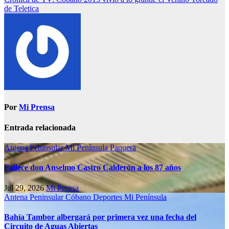
de Teletica
Por
Mi Prensa
Entrada relacionada
Antena Peninsular
Mi Península
Paquera
Fallece don Anselmo Castro Calderón a los 87 años
Jul 29, 2026
Mi Prensa
Antena Peninsular
Cóbano
Deportes
Mi Península
Bahía Tambor albergará por primera vez una fecha del
Circuito de Aguas Abiertas