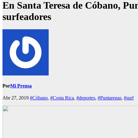
En Santa Teresa de Cóbano, Punt
surfeadores
Por
Mi Prensa
Abr 27, 2019
#Cóbano
,
#Costa Rica
,
#deportes
,
#Puntarenas
,
#surf