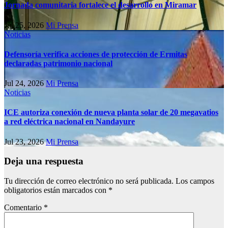
Jornada comunitaria fortalece el desarrollo en Miramar
Jul 25, 2026
Mi Prensa
Noticias
Defensoría verifica acciones de protección de Ermitas
declaradas patrimonio nacional
Jul 24, 2026
Mi Prensa
Noticias
ICE autoriza conexión de nueva planta solar de 20 megavatios
a red eléctrica nacional en Nandayure
Jul 23, 2026
Mi Prensa
Deja una respuesta
Tu dirección de correo electrónico no será publicada.
Los campos
obligatorios están marcados con
*
Comentario
*