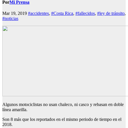
Por
Mi Prensa
Mar 19, 2019
#accidentes
,
#Costa Rica
,
#fallecidos
,
#ley de tránsito
,
#noticias
Algunos motociclistas no usan chaleco, ni casco y rebasan en doble
línea amarilla.
Son 8 más que los reportados en el mismo periodo de tiempo en el
2018.