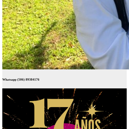
Whatsapp (506) 89384176