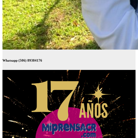
Whatsapp (506) 89384176