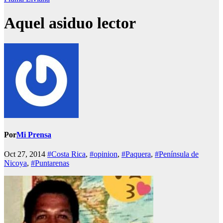
Aquel asiduo lector
Por
Mi Prensa
Oct 27, 2014
#Costa Rica
,
#opinion
,
#Paquera
,
#Península de
Nicoya
,
#Puntarenas