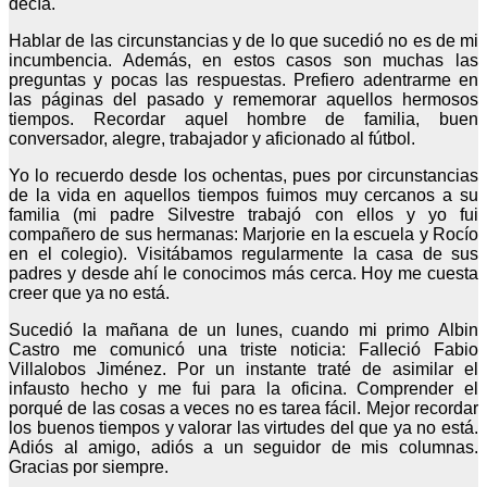
decía.
Hablar de las circunstancias y de lo que sucedió no es de mi
incumbencia. Además, en estos casos son muchas las
preguntas y pocas las respuestas. Prefiero adentrarme en
las páginas del pasado y rememorar aquellos hermosos
tiempos. Recordar aquel hombre de familia, buen
conversador, alegre, trabajador y aficionado al fútbol.
Yo lo recuerdo desde los ochentas, pues por circunstancias
de la vida en aquellos tiempos fuimos muy cercanos a su
familia (mi padre Silvestre trabajó con ellos y yo fui
compañero de sus hermanas: Marjorie en la escuela y Rocío
en el colegio). Visitábamos regularmente la casa de sus
padres y desde ahí le conocimos más cerca. Hoy me cuesta
creer que ya no está.
Sucedió la mañana de un lunes, cuando mi primo Albin
Castro me comunicó una triste noticia: Falleció Fabio
Villalobos Jiménez. Por un instante traté de asimilar el
infausto hecho y me fui para la oficina. Comprender el
porqué de las cosas a veces no es tarea fácil. Mejor recordar
los buenos tiempos y valorar las virtudes del que ya no está.
Adiós al amigo, adiós a un seguidor de mis columnas.
Gracias por siempre.