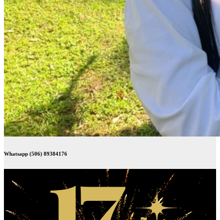
Whatsapp (506) 89384176