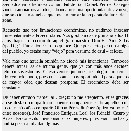
asentados en la hermosa comunidad de San Rafael. Pero el Colegio
vino a cambiarnos a todos, a brindarnos una oportunidad de avanzar,
que solo tenían aquellos que podían cursar la preparatoria fuera de la
zona.
Recuerdo que por limitaciones económicas, no pudimos ingresar
inmediatamente a la secundaria. Nos graduamos de primaría a los 11
años, bajo la dirección de aquel gran maestro: Don Elí Arce Salas
(q.d.D.g.). Fue entonces a los quince. Que por cierto para un amigo
del pueblo, yo estaba muy “viejo” para vestirme de azul – celeste.
Vale más que aquella opinión no afectó mis intenciones. Tampoco
deberá minar las de mucha gente, que ya con más años deciden
retomar sus estudios. En eso vemos que nuestro Colegio también ha
ido evolucionando, pues en sus aulas hay oportunidad para aquellos
de mayor edad que desean prosperar. El crecimiento debe ser
constante.
De haber entrado “tarde” al Colegio no me arrepiento. Pues gracias
a ese desfase compartí con buenos compañeros. Cito aquellos con
los que más años compartí: Olman Pérez Jiménez (quien ya no está
entre nosotros), José Francisco Enríquez Leal, los Rónald: Castro y
Arias. Eso sí evito mencionar a las mujeres, pues eran muchas y
podría pecar al olvidar algunas.