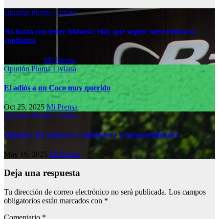
Opinión
Pluma Liviana
No basta con tener historia: Hay que seguir mereciendo la
confianza
Jul 14, 2026
Mi Prensa
Opinión
Pluma Liviana
El adiós a un Coco muy querido
Oct 25, 2025
Mi Prensa
Opinión
Pluma Liviana
Opinión: De rumores, realidades y responsabilidades
May 19, 2025
Mi Prensa
Deja una respuesta
Tu dirección de correo electrónico no será publicada.
Los campos
obligatorios están marcados con
*
Comentario
*