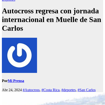
Autocross regresa con jornada
internacional en Muelle de San
Carlos
Por
Mi Prensa
Abr 24, 2024
#Autocross
,
#Costa Rica
,
#deportes
,
#San Carlos