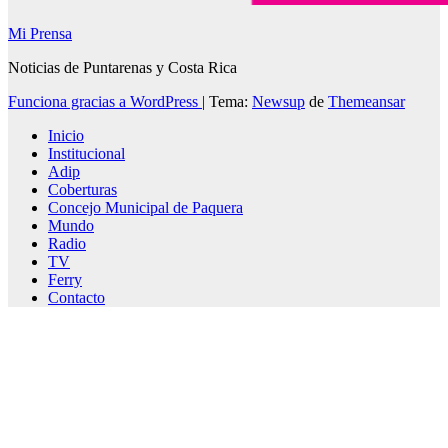
Mi Prensa
Noticias de Puntarenas y Costa Rica
Funciona gracias a WordPress
|
Tema:
Newsup
de
Themeansar
Inicio
Institucional
Adip
Coberturas
Concejo Municipal de Paquera
Mundo
Radio
TV
Ferry
Contacto