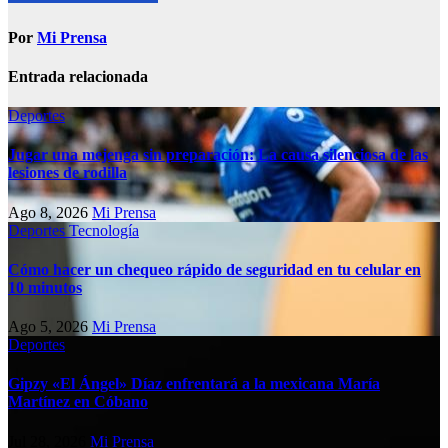
Por
Mi Prensa
Entrada relacionada
Deportes
Jugar una mejenga sin preparación: La causa silenciosa de las
lesiones de rodilla
Ago 8, 2026
Mi Prensa
Deportes
Tecnología
Cómo hacer un chequeo rápido de seguridad en tu celular en
10 minutos
Ago 5, 2026
Mi Prensa
Deportes
Gipzy «El Ángel» Díaz enfrentará a la mexicana María
Martínez en Cóbano
Jul 28, 2026
Mi Prensa