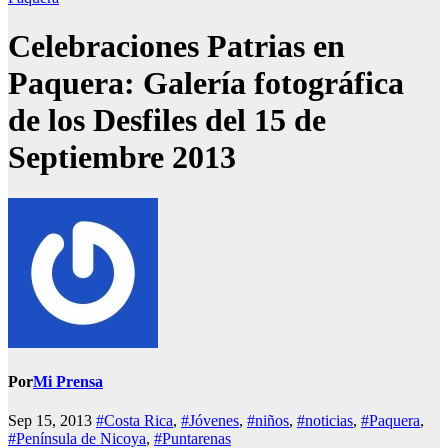
Celebraciones Patrias en
Paquera: Galería fotográfica
de los Desfiles del 15 de
Septiembre 2013
Por
Mi Prensa
Sep 15, 2013
#Costa Rica
,
#Jóvenes
,
#niños
,
#noticias
,
#Paquera
,
#Península de Nicoya
,
#Puntarenas