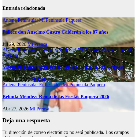
Entrada relacionada
Antena Peninsular
Mi Península
Paquera
Fallece don Anselmo Castro Calderón a los 87 años
Jul 29, 2026
Mi Prensa
Antena Peninsular
Cultura y Sociedad
Mi Península
Mundo Social
Paquera
María Auxiliadora tendrá su Señora Reina en Río Grande
May 18, 2026
Mi Prensa
Antena Peninsular
Enfiestados
Mi Península
Paquera
Belinda Méndez: Reina de las Fiestas Paquera 2026
Abr 27, 2026
Mi Prensa
Deja una respuesta
Tu dirección de correo electrónico no será publicada.
Los campos