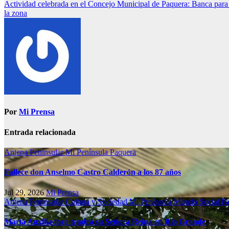
Actividad celebrada en el Concejo Municipal de Paquera: Banca para 
la zona
Por
Mi Prensa
Entrada relacionada
Antena Peninsular
Mi Península
Paquera
Fallece don Anselmo Castro Calderón a los 87 años
Jul 29, 2026
Mi Prensa
Antena Peninsular
Cultura y Sociedad
Mi Península
Mundo Social
Pa
María Auxiliadora tendrá su Señora Reina en Río Grande