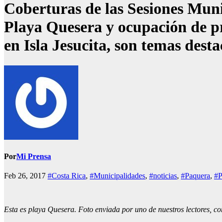
Coberturas de las Sesiones Mun
Playa Quesera y ocupación de p
en Isla Jesucita, son temas des
Por
Mi Prensa
Feb 26, 2017
#Costa Rica
,
#Municipalidades
,
#noticias
,
#Paquera
,
#P
Esta es playa Quesera. Foto enviada por uno de nuestros lectores, co