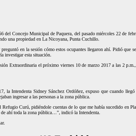
56 del Concejo Municipal de Paquera, del pasado miércoles 22 de febre
pando una propiedad en La Nicoyana, Punta Cuchillo.
y preguntó en la sesión cómo estos ocupantes llegaron ahí. Pidió que se
a investigar esta situación.
ión Extraordinaria el próximo viernes 10 de marzo 2017 a las 2 p.m., e
17, la Intendenta Sidney Sánchez Ordóñez, expuso que cuando llegó p
dejaban ingresar a las personas a la zona pública.
el Refugio Curú, pidiéndole cuentas de lo que me había sucedido en P
de ahí toda la zona pública…”, indicó la Intendenta.
ar.