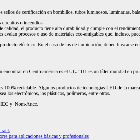
 sellos de certificación en bombillos, tubos luminosos, luminarias, balas
s circuitos o incendios.
 de calidad, el producto tiene alta durabilidad y cumple con el rendimien
nes avalan procesos o uso de materiales eco-amigables que, incluso, pue
 producto eléctrico. En el caso de los de iluminación, deben buscarse en
n encontrar en Centroamérica es el UL. “UL es un líder mundial en prueb
 es 100% reciclable. Algunos productos de tecnologías LED de la marca, 
 los electrónicos, los plásticos, polímeros, entre otros.
CE, IEC y Nom-Ance.
 rack
rre para aplicaciones básicas y profesionales