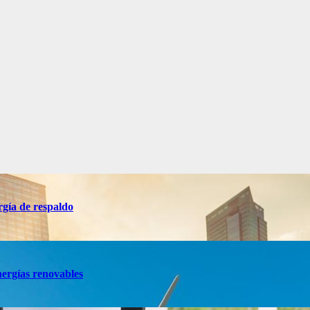
rgía de respaldo
nergías renovables