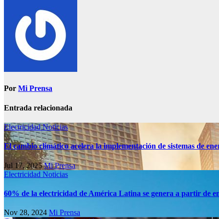
Por
Mi Prensa
Entrada relacionada
Electricidad
Noticias
El cambio climático acelera la implementación de sistemas de ene
Jul 17, 2025
Mi Prensa
Electricidad
Noticias
60% de la electricidad de América Latina se genera a partir de e
Nov 28, 2024
Mi Prensa