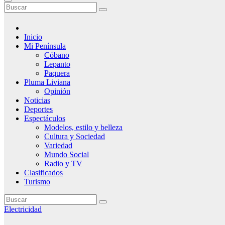
Inicio
Mi Península
Cóbano
Lepanto
Paquera
Pluma Liviana
Opinión
Noticias
Deportes
Espectáculos
Modelos, estilo y belleza
Cultura y Sociedad
Variedad
Mundo Social
Radio y TV
Clasificados
Turismo
Electricidad