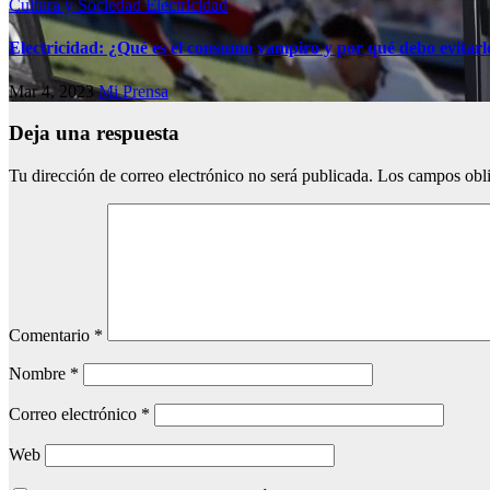
Cultura y Sociedad
Electricidad
Electricidad: ¿Qué es el consumo vampiro y por qué debo evitarl
Mar 4, 2023
Mi Prensa
Deja una respuesta
Tu dirección de correo electrónico no será publicada.
Los campos obli
Comentario
*
Nombre
*
Correo electrónico
*
Web