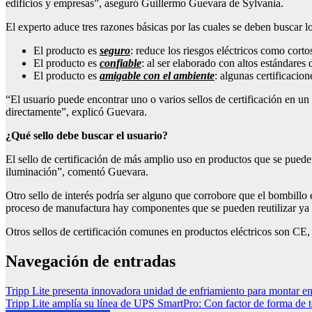
edificios y empresas”, aseguró Guillermo Guevara de Sylvania.
El experto aduce tres razones básicas por las cuales se deben buscar los
El producto es
seguro
: reduce los riesgos eléctricos como corto
El producto es
confiable
: al ser elaborado con altos estándares
El producto es
amigable con el ambiente
: algunas certificacio
“El usuario puede encontrar uno o varios sellos de certificación en un
directamente”, explicó Guevara.
¿Qué sello debe buscar el usuario?
El sello de certificación de más amplio uso en productos que se puede
iluminación”, comentó Guevara.
Otro sello de interés podría ser alguno que corrobore que el bombillo
proceso de manufactura hay componentes que se pueden reutilizar ya sea
Otros sellos de certificación comunes en productos eléctricos son 
Navegación de entradas
Tripp Lite presenta innovadora unidad de enfriamiento para montar en
Tripp Lite amplía su línea de UPS SmartPro: Con factor de forma de to