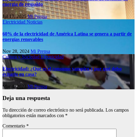
energía de respaldo
Jul 17, 2025
Mi Prensa
Electricidad
Noticias
60% de la electricidad de América Latina se genera a partir de
energías renovables
Nov 28, 2024
Mi Prensa
Cultura y Sociedad
Electricidad
Electricidad: ¿Qué es el consumo vampiro y por qué debo
evitarlo en casa?
Mar 4, 2023
Mi Prensa
Deja una respuesta
Tu dirección de correo electrónico no será publicada.
Los campos
obligatorios están marcados con
*
Comentario
*