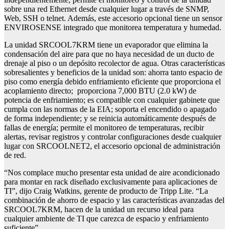
sobre una red Ethernet desde cualquier lugar a través de SNMP,
Web, SSH o telnet. Además, este accesorio opcional tiene un sensor
ENVIROSENSE integrado que monitorea temperatura y humedad.
La unidad SRCOOL7KRM tiene un evaporador que elimina la
condensación del aire para que no haya necesidad de un ducto de
drenaje al piso o un depósito recolector de agua. Otras características
sobresalientes y beneficios de la unidad son: ahorra tanto espacio de
piso como energía debido enfriamiento eficiente que proporciona el
acoplamiento directo; proporciona 7,000 BTU (2.0 kW) de
potencia de enfriamiento; es compatible con cualquier gabinete que
cumpla con las normas de la EIA; soporta el encendido o apagado
de forma independiente; y se reinicia automáticamente después de
fallas de energía; permite el monitoreo de temperaturas, recibir
alertas, revisar registros y controlar configuraciones desde cualquier
lugar con SRCOOLNET2, el accesorio opcional de administración
de red.
“Nos complace mucho presentar esta unidad de aire acondicionado
para montar en rack diseñado exclusivamente para aplicaciones de
TI”, dijo Craig Watkins, gerente de producto de Tripp Lite. “La
combinación de ahorro de espacio y las características avanzadas del
SRCOOL7KRM, hacen de la unidad un recurso ideal para
cualquier ambiente de TI que carezca de espacio y enfriamiento
suficiente”.