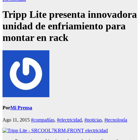
Tripp Lite presenta innovadora
unidad de enfriamiento para
montar en rack
Por
Mi Prensa
Ago 11, 2015
#compañías
,
#electricidad
,
#noticias
,
#tecnología