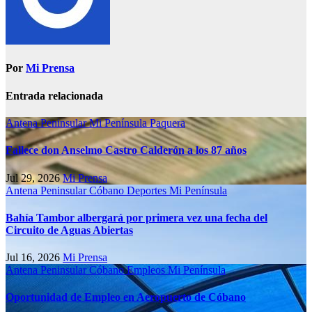
Por
Mi Prensa
Entrada relacionada
Antena Peninsular
Mi Península
Paquera
Fallece don Anselmo Castro Calderón a los 87 años
Jul 29, 2026
Mi Prensa
Antena Peninsular
Cóbano
Deportes
Mi Península
Bahía Tambor albergará por primera vez una fecha del
Circuito de Aguas Abiertas
Jul 16, 2026
Mi Prensa
Antena Peninsular
Cóbano
Empleos
Mi Península
Oportunidad de Empleo en Aeropuerto de Cóbano