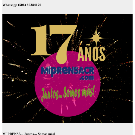
Whatsapp (506) 89384176
MI PRENSA – Juntos… Somos más!