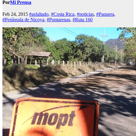
Por
Mi Prensa
Feb 24, 2015
#asfaltado
,
#Costa Rica
,
#noticias
,
#Paquera
,
#Península de Nicoya
,
#Puntarenas
,
#Ruta 160