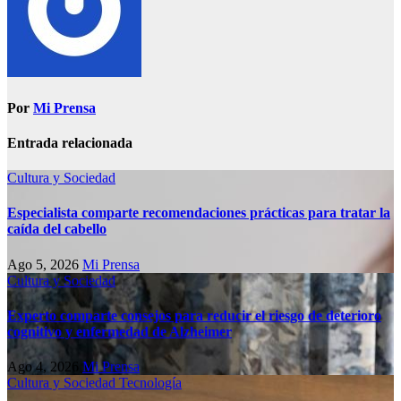
Por
Mi Prensa
Entrada relacionada
Cultura y Sociedad
Especialista comparte recomendaciones prácticas para tratar la
caída del cabello
Ago 5, 2026
Mi Prensa
Cultura y Sociedad
Experto comparte consejos para reducir el riesgo de deterioro
cognitivo у enfermedad de Alzheimer
Ago 4, 2026
Mi Prensa
Cultura y Sociedad
Tecnología