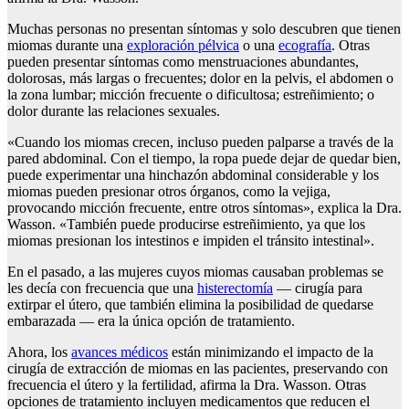
Muchas personas no presentan síntomas y solo descubren que tienen
miomas durante una
exploración pélvica
o una
ecografía
. Otras
pueden presentar síntomas como menstruaciones abundantes,
dolorosas, más largas o frecuentes; dolor en la pelvis, el abdomen o
la zona lumbar; micción frecuente o dificultosa; estreñimiento; o
dolor durante las relaciones sexuales.
«Cuando los miomas crecen, incluso pueden palparse a través de la
pared abdominal. Con el tiempo, la ropa puede dejar de quedar bien,
puede experimentar una hinchazón abdominal considerable y los
miomas pueden presionar otros órganos, como la vejiga,
provocando micción frecuente, entre otros síntomas», explica la Dra.
Wasson. «También puede producirse estreñimiento, ya que los
miomas presionan los intestinos e impiden el tránsito intestinal».
En el pasado, a las mujeres cuyos miomas causaban problemas se
les decía con frecuencia que una
histerectomía
— cirugía para
extirpar el útero, que también elimina la posibilidad de quedarse
embarazada — era la única opción de tratamiento.
Ahora, los
avances médicos
están minimizando el impacto de la
cirugía de extracción de miomas en las pacientes, preservando con
frecuencia el útero y la fertilidad, afirma la Dra. Wasson. Otras
opciones de tratamiento incluyen medicamentos que reducen el