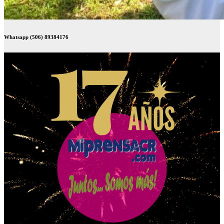
Whatsapp (506) 89384176