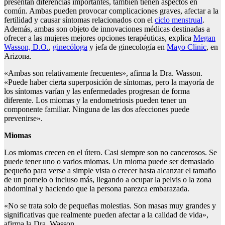
presentan diferencias importantes, también tienen aspectos en
común. Ambas pueden provocar complicaciones graves, afectar a la
fertilidad y causar síntomas relacionados con el
ciclo menstrual
.
Además, ambas son objeto de innovaciones médicas destinadas a
ofrecer a las mujeres mejores opciones terapéuticas, explica
Megan
Wasson, D.O.
,
ginecóloga
y jefa de ginecología en
Mayo Clinic
, en
Arizona.
«Ambas son relativamente frecuentes», afirma la Dra. Wasson.
«Puede haber cierta superposición de síntomas, pero la mayoría de
los síntomas varían y las enfermedades progresan de forma
diferente. Los miomas y la endometriosis pueden tener un
componente familiar. Ninguna de las dos afecciones puede
prevenirse».
Miomas
Los miomas crecen en el útero. Casi siempre son no cancerosos. Se
puede tener uno o varios miomas. Un mioma puede ser demasiado
pequeño para verse a simple vista o crecer hasta alcanzar el tamaño
de un pomelo o incluso más, llegando a ocupar la pelvis o la zona
abdominal y haciendo que la persona parezca embarazada.
«No se trata solo de pequeñas molestias. Son masas muy grandes y
significativas que realmente pueden afectar a la calidad de vida»,
afirma la Dra. Wasson.