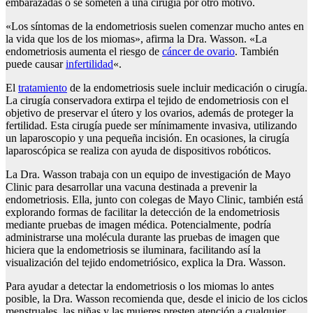
embarazadas o se someten a una cirugía por otro motivo.
«Los síntomas de la endometriosis suelen comenzar mucho antes en
la vida que los de los miomas», afirma la Dra. Wasson. «La
endometriosis aumenta el riesgo de
cáncer de ovario
. También
puede causar
infertilidad
«.
El
tratamiento
de la endometriosis suele incluir medicación o cirugía.
La cirugía conservadora extirpa el tejido de endometriosis con el
objetivo de preservar el útero y los ovarios, además de proteger la
fertilidad. Esta cirugía puede ser mínimamente invasiva, utilizando
un laparoscopio y una pequeña incisión. En ocasiones, la cirugía
laparoscópica se realiza con ayuda de dispositivos robóticos.
La Dra. Wasson trabaja con un equipo de investigación de Mayo
Clinic para desarrollar una vacuna destinada a prevenir la
endometriosis. Ella, junto con colegas de Mayo Clinic, también está
explorando formas de facilitar la detección de la endometriosis
mediante pruebas de imagen médica. Potencialmente, podría
administrarse una molécula durante las pruebas de imagen que
hiciera que la endometriosis se iluminara, facilitando así la
visualización del tejido endometriósico, explica la Dra. Wasson.
Para ayudar a detectar la endometriosis o los miomas lo antes
posible, la Dra. Wasson recomienda que, desde el inicio de los ciclos
menstruales, las niñas y las mujeres presten atención a cualquier