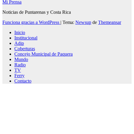
Mi Prensa
Noticias de Puntarenas y Costa Rica
Funciona gracias a WordPress
|
Tema:
Newsup
de
Themeansar
Inicio
Institucional
Adip
Coberturas
Concejo Municipal de Paquera
Mundo
Radio
TV
Ferry
Contacto