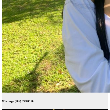
Whatsapp (506) 89384176