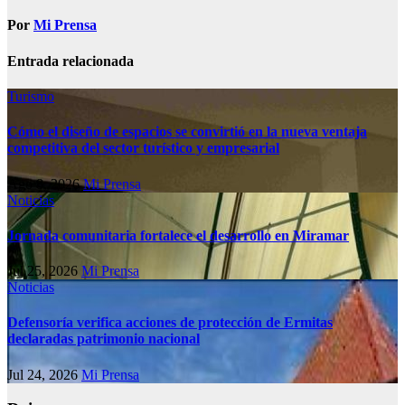
Por
Mi Prensa
Entrada relacionada
Turismo
Cómo el diseño de espacios se convirtió en la nueva ventaja
competitiva del sector turístico y empresarial
Ago 8, 2026
Mi Prensa
Noticias
Jornada comunitaria fortalece el desarrollo en Miramar
Jul 25, 2026
Mi Prensa
Noticias
Defensoría verifica acciones de protección de Ermitas
declaradas patrimonio nacional
Jul 24, 2026
Mi Prensa