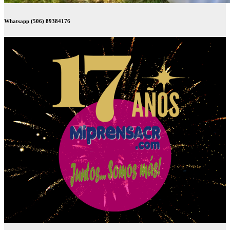
Whatsapp (506) 89384176