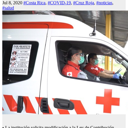
Jul 8, 2020
#Costa Rica
,
#COVID-19
,
#Cruz Roja
,
#noticias
,
#salud
• La institución solicita modificación a la Ley de Contribución