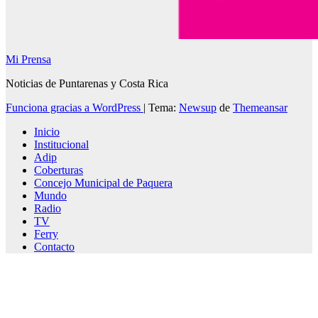
Mi Prensa
Noticias de Puntarenas y Costa Rica
Funciona gracias a WordPress
|
Tema:
Newsup
de
Themeansar
Inicio
Institucional
Adip
Coberturas
Concejo Municipal de Paquera
Mundo
Radio
TV
Ferry
Contacto