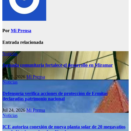
Por
Mi Prensa
Entrada relacionada
Noticias
Jornada comunitaria fortalece el desarrollo en Miramar
Jul 25, 2026
Mi Prensa
Noticias
Defensoría verifica acciones de protección de Ermitas
declaradas patrimonio nacional
Jul 24, 2026
Mi Prensa
Noticias
ICE autoriza conexión de nueva planta solar de 20 megavatios