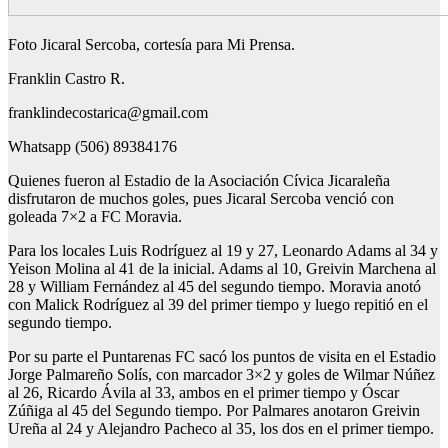
Foto Jicaral Sercoba, cortesía para Mi Prensa.
Franklin Castro R.
franklindecostarica@gmail.com
Whatsapp (506) 89384176
Quienes fueron al Estadio de la Asociación Cívica Jicaraleña
disfrutaron de muchos goles, pues Jicaral Sercoba venció con
goleada 7×2 a FC Moravia.
Para los locales Luis Rodríguez al 19 y 27, Leonardo Adams al 34 y
Yeison Molina al 41 de la inicial. Adams al 10, Greivin Marchena al
28 y William Fernández al 45 del segundo tiempo. Moravia anotó
con Malick Rodríguez al 39 del primer tiempo y luego repitió en el
segundo tiempo.
️Por su parte el Puntarenas FC sacó los puntos de visita en el Estadio
Jorge Palmareño Solís, con marcador 3×2 y goles de Wilmar Núñez
al 26, Ricardo Ávila al 33, ambos en el primer tiempo y Óscar
Zúñiga al 45 del Segundo tiempo. Por Palmares anotaron Greivin
Ureña al 24 y Alejandro Pacheco al 35, los dos en el primer tiempo.