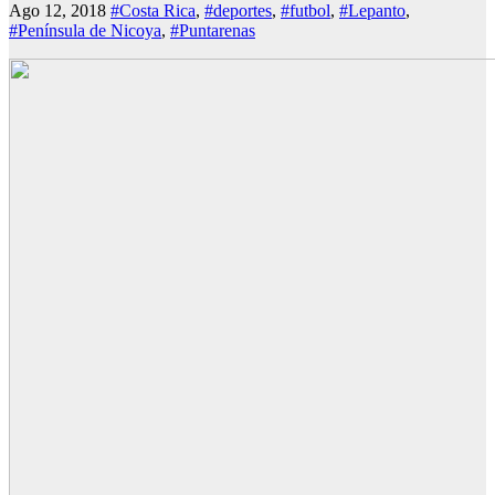
Ago 12, 2018
#Costa Rica
,
#deportes
,
#futbol
,
#Lepanto
,
#Península de Nicoya
,
#Puntarenas