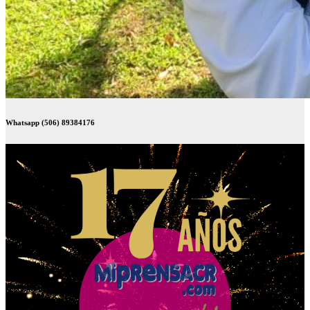
Whatsapp (506) 89384176