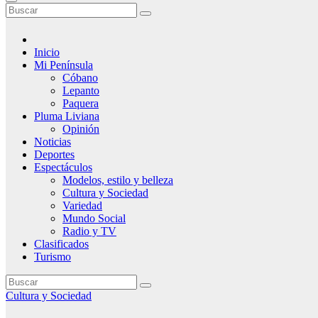
Inicio
Mi Península
Cóbano
Lepanto
Paquera
Pluma Liviana
Opinión
Noticias
Deportes
Espectáculos
Modelos, estilo y belleza
Cultura y Sociedad
Variedad
Mundo Social
Radio y TV
Clasificados
Turismo
Cultura y Sociedad