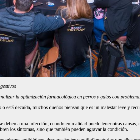
igestivos
analizar
la optimización farmacológica en perros y gatos con problemas
 o está decaída, muchos dueños piensan que es un malestar leve y rec
se deben a una infección, cuando en realidad puede tener otras causas,
ubren los síntomas, sino que también pueden agravar la condición.
mismos antibióticos, desparasitantes o antiinflamatorios que ellos usa