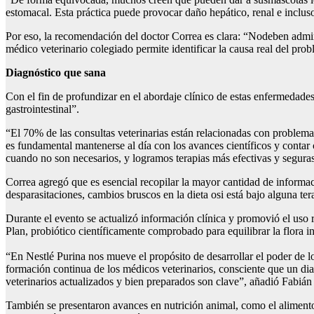
estomacal. Esta práctica puede provocar daño hepático, renal e inclus
Por eso, la recomendación del doctor Correa es clara: “Nodeben admin
médico veterinario colegiado permite identificar la causa real del pro
Diagnóstico
que sana
Con el fin de profundizar en el abordaje clínico de estas enfermedade
gastrointestinal”.
“El 70% de las consultas veterinarias están relacionadas con problemas
es fundamental mantenerse al día con los avances científicos y contar 
cuando no son necesarios, y logramos terapias más efectivas y seguras
Correa agregó que es esencial recopilar la mayor cantidad de informaci
desparasitaciones, cambios bruscos en la dieta osi está bajo alguna te
Durante el evento se actualizó información clínica y promovió el uso 
Plan, probiótico científicamente comprobado para equilibrar la flora in
“En Nestlé Purina nos mueve el propósito de desarrollar el poder de lo
formación continua de los médicos veterinarios, consciente que un dia
veterinarios actualizados y bien preparados son clave”, añadió Fabiá
También se presentaron avances en nutrición animal, como el alimento