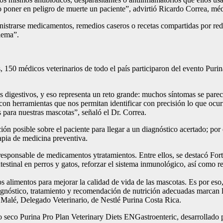
o poner en peligro de muerte un paciente”, advirtió Ricardo Correa, méd
istrarse medicamentos, remedios caseros o recetas compartidas por rede
blema”.
s, 150 médicos veterinarios de todo el país participaron del evento Puri
 digestivos, y eso representa un reto grande: muchos síntomas se parece
con herramientas que nos permitan identificar con precisión lo que ocur
 para nuestras mascotas”, señaló el Dr. Correa.
ón posible sobre el paciente para llegar a un diagnóstico acertado; por e
rapia de medicina preventiva.
responsable de medicamentos ytratamientos. Entre ellos, se destacó Fort
testinal en perros y gatos, reforzar el sistema inmunológico, así como re
s alimentos para mejorar la calidad de vida de las mascotas. Es por eso,
gnóstico, tratamiento y recomendación de nutrición adecuadas marcan la
n Malé, Delegado Veterinario, de Nestlé Purina Costa Rica.
 seco Purina Pro Plan Veterinary Diets ENGastroenteric, desarrollado p