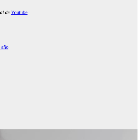
nal de
Youtube
e año