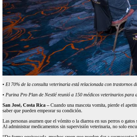
•
El 70
% de la consulta veterinaria está relacionada con trastornos d
•
Purina Pro
Plan
de Nestlé
reunió
a
150
médicos
veterinarios
para
San José, Costa Rica –
Cuando una mascota vomita, pierde el apetito
saber que pueden empeorar su condición.
Las personas asumen que el vómito o la diarrea en sus perros o gatos 
Al administrar medicamentos sin supervisión veterinaria, no solo enc
“De forma equivocada, muchos creen que pueden dar a susmascotas los 