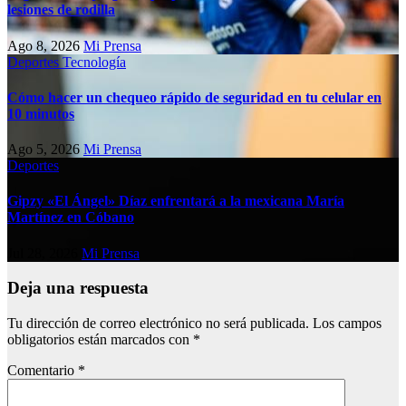
lesiones de rodilla
Ago 8, 2026
Mi Prensa
Deportes
Tecnología
Cómo hacer un chequeo rápido de seguridad en tu celular en
10 minutos
Ago 5, 2026
Mi Prensa
Deportes
Gipzy «El Ángel» Díaz enfrentará a la mexicana María
Martínez en Cóbano
Jul 28, 2026
Mi Prensa
Deja una respuesta
Tu dirección de correo electrónico no será publicada.
Los campos
obligatorios están marcados con
*
Comentario
*