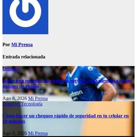
Por
Mi Prensa
Entrada relacionada
Deportes
Jugar una mejenga sin preparación: La causa silenciosa de las
lesiones de rodilla
Ago 8, 2026
Mi Prensa
Deportes
Tecnología
Cómo hacer un chequeo rápido de seguridad en tu celular en
10 minutos
Ago 5, 2026
Mi Prensa