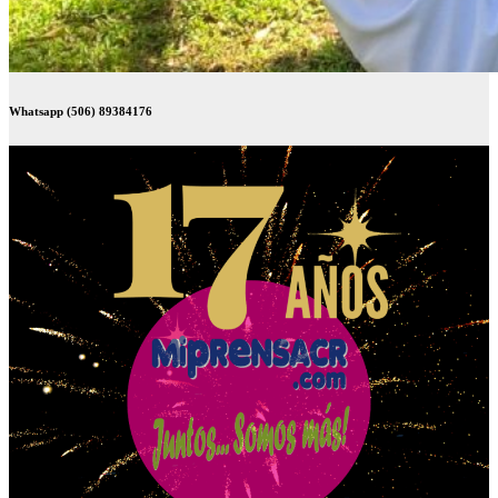
Whatsapp (506) 89384176