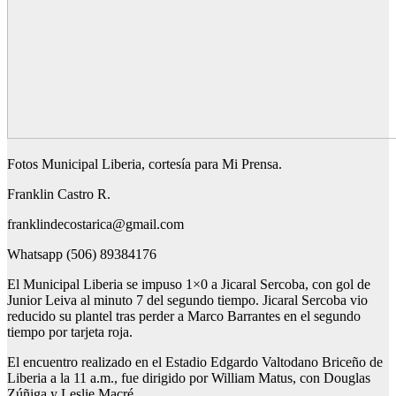
Fotos Municipal Liberia, cortesía para Mi Prensa.
Franklin Castro R.
franklindecostarica@gmail.com
Whatsapp (506) 89384176
El Municipal Liberia se impuso 1×0 a Jicaral Sercoba, con gol de
Junior Leiva al minuto 7 del segundo tiempo. Jicaral Sercoba vio
reducido su plantel tras perder a Marco Barrantes en el segundo
tiempo por tarjeta roja.
El encuentro realizado en el Estadio Edgardo Valtodano Briceño de
Liberia a la 11 a.m., fue dirigido por William Matus, con Douglas
Zúñiga y Leslie Macré.