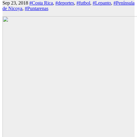
Sep 23, 2018
#Costa Rica
,
#deportes
,
#futbol
,
#Lepanto
,
#Península
de Nicoya
,
#Puntarenas