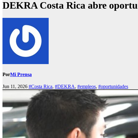
DEKRA Costa Rica abre oportuni
Por
Mi Prensa
Jun 11, 2026
#Costa Rica
,
#DEKRA
,
#empleos
,
#oportunidades