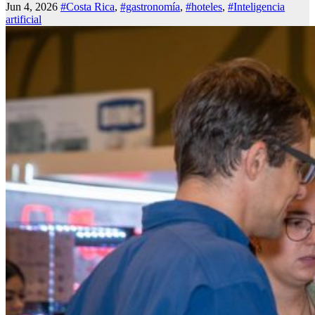
Jun 4, 2026
#Costa Rica
,
#gastronomía
,
#hoteles
,
#Inteligencia
artificial