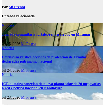
Por
Mi Prensa
Entrada relacionada
Noticias
Jornada comunitaria fortalece el desarrollo en Miramar
Jul 25, 2026
Mi Prensa
Noticias
Defensoría verifica acciones de protección de Ermitas
declaradas patrimonio nacional
Jul 24, 2026
Mi Prensa
Noticias
ICE autoriza conexión de nueva planta solar de 20 megavatios
a red eléctrica nacional en Nandayure
Jul 23, 2026
Mi Prensa