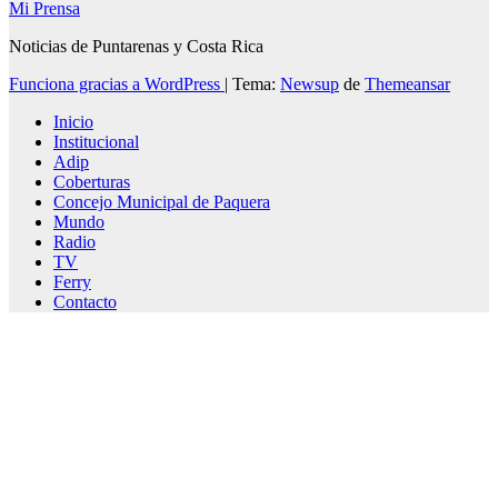
Mi Prensa
Noticias de Puntarenas y Costa Rica
Funciona gracias a WordPress
|
Tema:
Newsup
de
Themeansar
Inicio
Institucional
Adip
Coberturas
Concejo Municipal de Paquera
Mundo
Radio
TV
Ferry
Contacto