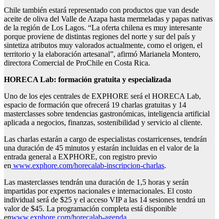
Chile también estará representado con productos que van desde
aceite de oliva del Valle de Azapa hasta mermeladas y papas nativas
de la región de Los Lagos. “La oferta chilena es muy interesante
porque proviene de distintas regiones del norte y sur del país y
sintetiza atributos muy valorados actualmente, como el origen, el
territorio y la elaboración artesanal”, afirmó Marianela Montero,
directora Comercial de ProChile en Costa Rica.
HORECA Lab: formación gratuita y especializada
Uno de los ejes centrales de EXPHORE será el HORECA Lab,
espacio de formación que ofrecerá 19 charlas gratuitas y 14
masterclasses sobre tendencias gastronómicas, inteligencia artificial
aplicada a negocios, finanzas, sostenibilidad y servicio al cliente.
Las charlas estarán a cargo de especialistas costarricenses, tendrán
una duración de 45 minutos y estarán incluidas en el valor de la
entrada general a EXPHORE, con registro previo
en
www.exphore.com/horecalab-inscripcion-charlas
.
Las masterclasses tendrán una duración de 1,5 horas y serán
impartidas por expertos nacionales e internacionales. El costo
individual será de $25 y el acceso VIP a las 14 sesiones tendrá un
valor de $45. La programación completa está disponible
en
www.exphore.com/horecalab-agenda
.