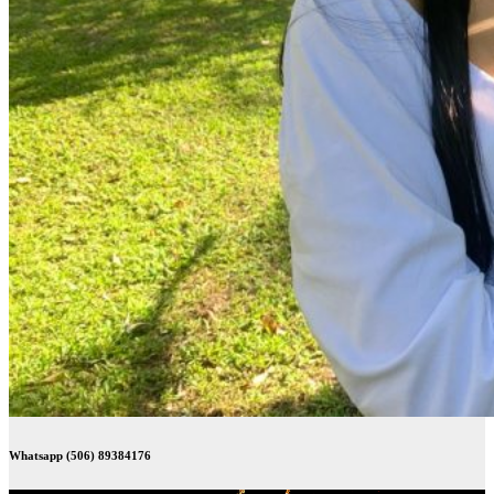
Whatsapp (506) 89384176