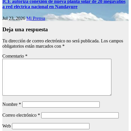
ICE autoriza conexión de nueva planta solar de 20 megavatios
a red eléctrica nacional en Nandayure
Jul 23, 2026
Mi Prensa
Deja una respuesta
Tu dirección de correo electrónico no será publicada.
Los campos
obligatorios están marcados con
*
Comentario
*
Nombre
*
Correo electrónico
*
Web