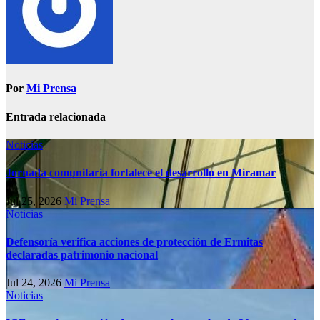
Por
Mi Prensa
Entrada relacionada
Noticias
Jornada comunitaria fortalece el desarrollo en Miramar
Jul 25, 2026
Mi Prensa
Noticias
Defensoría verifica acciones de protección de Ermitas
declaradas patrimonio nacional
Jul 24, 2026
Mi Prensa
Noticias