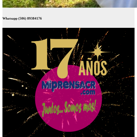
Whatsapp (506) 89384176