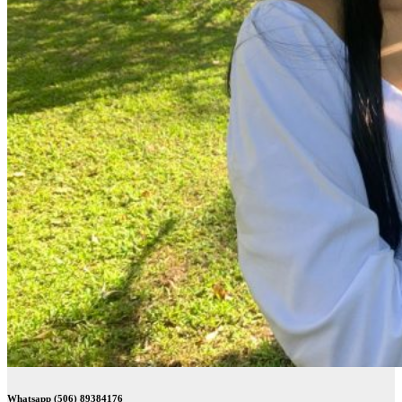
Whatsapp (506) 89384176