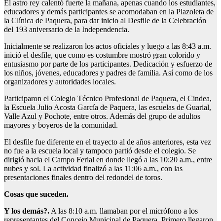
El astro rey calentó fuerte la mañana, apenas cuando los estudiantes,
educadores y demás participantes se acomodaban en la Plazoleta de
la Clínica de Paquera, para dar inicio al Desfile de la Celebración
del 193 aniversario de la Independencia.
Inicialmente se realizaron los actos oficiales y luego a las 8:43 a.m.
inició el desfile, que como es costumbre mostró gran colorido y
entusiasmo por parte de los participantes. Dedicación y esfuerzo de
los niños, jóvenes, educadores y padres de familia. Así como de los
organizadores y autoridades locales.
Participaron el Colegio Técnico Profesional de Paquera, el Cindea,
la Escuela Julio Acosta García de Paquera, las escuelas de Guarial,
Valle Azul y Pochote, entre otros. Además del grupo de adultos
mayores y boyeros de la comunidad.
El desfile fue diferente en el trayecto al de años anteriores, esta vez
no fue a la escuela local y tampoco partió desde el colegio. Se
dirigió hacia el Campo Ferial en donde llegó a las 10:20 a.m., entre
nubes y sol. La actividad finalizó a las 11:06 a.m., con las
presentaciones finales dentro del redondel de toros.
Cosas que suceden.
Y los demás?.
A las 8:10 a.m. llamaban por el micrófono a los
representantes del Concejo Municipal de Paquera. Primero llegaron