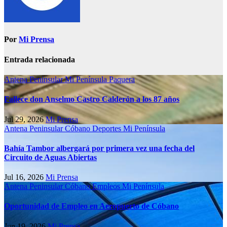
Por
Mi Prensa
Entrada relacionada
Antena Peninsular
Mi Península
Paquera
Fallece don Anselmo Castro Calderón a los 87 años
Jul 29, 2026
Mi Prensa
Antena Peninsular
Cóbano
Deportes
Mi Península
Bahía Tambor albergará por primera vez una fecha del
Circuito de Aguas Abiertas
Jul 16, 2026
Mi Prensa
Antena Peninsular
Cóbano
Empleos
Mi Península
Oportunidad de Empleo en Aeropuerto de Cóbano
Jun 19, 2026
Mi Prensa