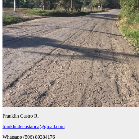
Franklin Castro R.
franklindecostarica@gmail.com
Whatsapp (506) 89384176