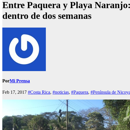
Entre Paquera y Playa Naranjo:
dentro de dos semanas
Por
Mi Prensa
Feb 17, 2017
#Costa Rica
,
#noticias
,
#Paquera
,
#Península de Nicoy