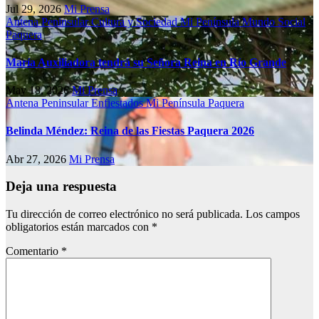
Jul 29, 2026
Mi Prensa
Antena Peninsular
Cultura y Sociedad
Mi Península
Mundo Social
Paquera
María Auxiliadora tendrá su Señora Reina en Río Grande
May 18, 2026
Mi Prensa
Antena Peninsular
Enfiestados
Mi Península
Paquera
Belinda Méndez: Reina de las Fiestas Paquera 2026
Abr 27, 2026
Mi Prensa
Deja una respuesta
Tu dirección de correo electrónico no será publicada.
Los campos
obligatorios están marcados con
*
Comentario
*