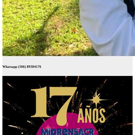
Whatsapp (506) 89384176