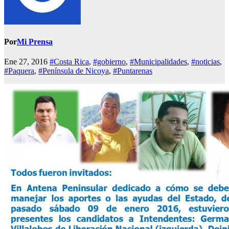
Por
Mi Prensa
Ene 27, 2016
#Costa Rica
,
#gobierno
,
#Municipalidades
,
#noticias
,
#Paquera
,
#Península de Nicoya
,
#Puntarenas