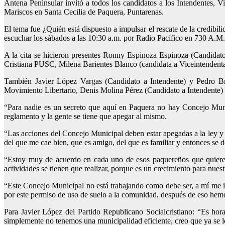
Antena Peninsular invitó a todos los candidatos a los Intendentes, 
Mariscos en Santa Cecilia de Paquera, Puntarenas.
El tema fue ¿Quién está dispuesto a impulsar el rescate de la credibi
escuchar los sábados a las 10:30 a.m. por Radio Pacífico en 730 A.M.
A la cita se hicieron presentes Ronny Espinoza Espinoza (Candidato
Cristiana PUSC, Milena Barientes Blanco (candidata a Viceintendent
También Javier López Vargas (Candidato a Intendente) y Pedro Bri
Movimiento Libertario, Denis Molina Pérez (Candidato a Intendente)
“Para nadie es un secreto que aquí en Paquera no hay Concejo Muni
reglamento y la gente se tiene que apegar al mismo.
“Las acciones del Concejo Municipal deben estar apegadas a la ley y
del que me cae bien, que es amigo, del que es familiar y entonces se 
“Estoy muy de acuerdo en cada uno de esos paquereños que quieren h
actividades se tienen que realizar, porque es un crecimiento para nu
“Este Concejo Municipal no está trabajando como debe ser, a mí me int
por este permiso de uso de suelo a la comunidad, después de eso hem
Para Javier López del Partido Republicano Socialcristiano: “Es hor
simplemente no tenemos una municipalidad eficiente, creo que ya se les