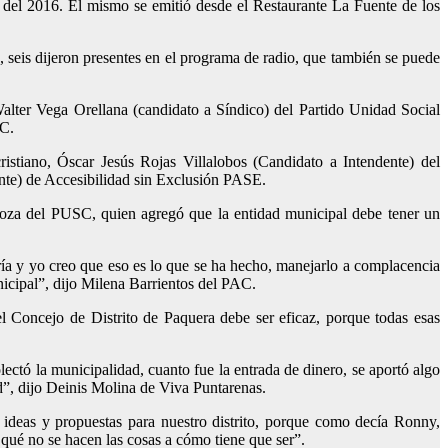
o del 2016. El mismo se emitió desde el Restaurante La Fuente de los
, seis dijeron presentes en el programa de radio, que también se puede
alter Vega Orellana (candidato a Síndico) del Partido Unidad Social
AC.
stiano, Óscar Jesús Rojas Villalobos (Candidato a Intendente) del
nte) de Accesibilidad sin Exclusión PASE.
noza del PUSC, quien agregó que la entidad municipal debe tener un
ía y yo creo que eso es lo que se ha hecho, manejarlo a complacencia
nicipal”, dijo Milena Barrientos del PAC.
l Concejo de Distrito de Paquera debe ser eficaz, porque todas esas
ectó la municipalidad, cuanto fue la entrada de dinero, se aportó algo
”, dijo Deinis Molina de Viva Puntarenas.
 ideas y propuestas para nuestro distrito, porque como decía Ronny,
 qué no se hacen las cosas a cómo tiene que ser”.