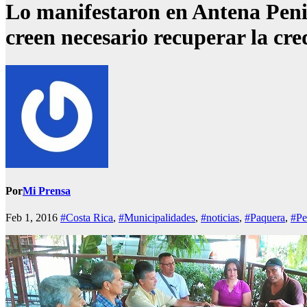
Lo manifestaron en Antena Peni
creen necesario recuperar la cr
Por
Mi Prensa
Feb 1, 2016
#Costa Rica
,
#Municipalidades
,
#noticias
,
#Paquera
,
#Pe