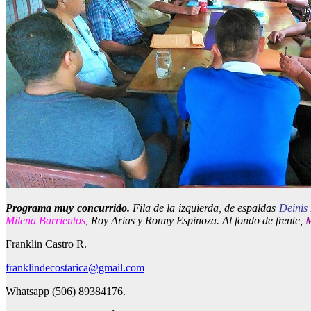
Programa muy concurrido.
Fila de la izquierda, de espaldas
Deinis
Milena Barrientos
, Roy Arias y Ronny Espinoza. Al fondo de frente,
M
Franklin Castro R.
franklindecostarica@gmail.com
Whatsapp (506) 89384176.