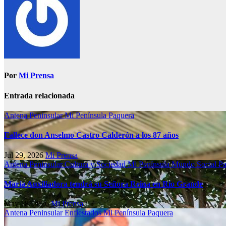
Por
Mi Prensa
Entrada relacionada
Antena Peninsular
Mi Península
Paquera
Fallece don Anselmo Castro Calderón a los 87 años
Jul 29, 2026
Mi Prensa
Antena Peninsular
Cultura y Sociedad
Mi Península
Mundo Social
Pa
María Auxiliadora tendrá su Señora Reina en Río Grande
May 18, 2026
Mi Prensa
Antena Peninsular
Enfiestados
Mi Península
Paquera