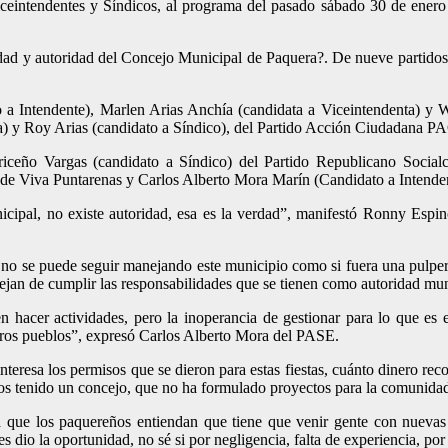
Viceintendentes y Síndicos, al programa del pasado sábado 30 de ener
lidad y autoridad del Concejo Municipal de Paquera?. De nueve partidos
 a Intendente), Marlen Arias Anchía (candidata a Viceintendenta) y W
a) y Roy Arias (candidato a Síndico), del Partido Acción Ciudadana P
ceño Vargas (candidato a Síndico) del Partido Republicano Socialcri
 de Viva Puntarenas y Carlos Alberto Mora Marín (Candidato a Intende
cipal, no existe autoridad, esa es la verdad”, manifestó Ronny Espi
 no se puede seguir manejando este municipio como si fuera una pulper
dejan de cumplir las responsabilidades que se tienen como autoridad mu
acer actividades, pero la inoperancia de gestionar para lo que es e
estros pueblos”, expresó Carlos Alberto Mora del PASE.
eresa los permisos que se dieron para estas fiestas, cuánto dinero recol
os tenido un concejo, que no ha formulado proyectos para la comunidad
a que los paquereños entiendan que tiene que venir gente con nuevas
 dio la oportunidad, no sé si por negligencia, falta de experiencia, por