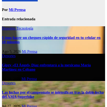
Por
Mi Prensa
Entrada relacionada
Deportes
Tecnología
Cómo hacer un chequeo rápido de seguridad en tu celular en
10 minutos
Ago 5, 2026
Mi Prensa
Deportes
Gipzy «El Ángel» Díaz enfrentará a la mexicana María
Martínez en Cóbano
Jul 28, 2026
Mi Prensa
Deportes
Las luchas por el campeonato se intensifican tras la doble fecha
del AMA Superbike
Jul 27, 2026
Mi Prensa