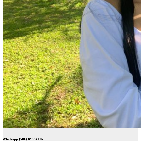
Whatsapp (506) 89384176