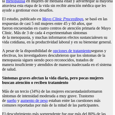
la
menopausia
en mujeres de mediana edad y advierteque la mayoría
atraviesa esta etapa de la vida sin recibir atención médica que les
ayude a gestionar esos desafíos.
El estudio, publicado en
Mayo Clinic Proceedings
, se basó en las
respuestas de casi 5 mil mujeres entre 45 y 60 años, que
fueron encuestadas en cuatro centros de atención primaria de Mayo
Clinic. Más de 3 de cada 4 experimentaban síntomas
de la menopausia, y muchas informaron efectos sustancialesen su
vida cotidiana, en la productividad laboral y en su bienestar general.
A pesar de la disponibilidad de
opciones de tratamiento
seguras y
efectivas, los investigadores descubrieron que los síntomas de la
menopausia siguen siendo poco reconocidos, tratados de
manera insuficiente y atendidos de manera inadecuada en el sistema
de salud.
Síntomas graves afectan la vida diaria, pero pocas mujeres
buscan atención o reciben tratamiento
Más de un tercio (34%) de las mujeres encuestadasinformaron
síntomas de intensidad moderada a muy grave.
Trastorno
de
sueño
y
aumento de peso
estaban entre las cuestiones más
comunes reportadas por más de la mitad de las participantes.
El descubrimiento más sorprendente fue que más del 80% de las