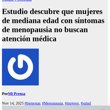
Estudio descubre que mujeres
de mediana edad con síntomas
de menopausia no buscan
atención médica
Por
Mi Prensa
Nov 14, 2025
#bienestar
,
#Menopausia
,
#mujeres
,
#salud