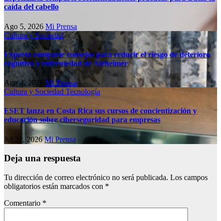
caída del cabello
Ago 5, 2026
Mi Prensa
Cultura y Sociedad
Experto comparte consejos para reducir el riesgo de deterioro
cognitivo у enfermedad de Alzheimer
Ago 4, 2026
Mi Prensa
Cultura y Sociedad
Tecnología
ESET lanza en Costa Rica sus cursos de concientización y
educación sobre ciberseguridad para empresas
Jul 21, 2026
Mi Prensa
Deja una respuesta
Tu dirección de correo electrónico no será publicada.
Los campos
obligatorios están marcados con
*
Comentario
*