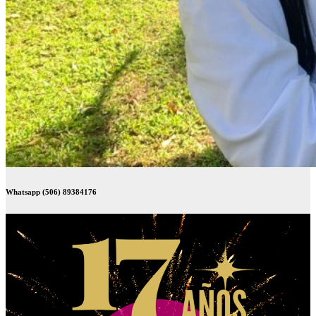
Whatsapp (506) 89384176