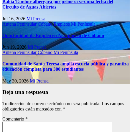
Bahía Tambor albergará por primera vez una fecha del
Circuito de Aguas Abiertas
Jul 16, 2026
Mi Prensa
Antena Peninsular
Cóbano
Empleos
Mi Península
Oportunidad de Empleo en Aeropuerto de Cóbano
Jun 19, 2026
Mi Prensa
Antena Peninsular
Cóbano
Mi Península
Comunidad de Santa Teresa amplía escuela pública y garantiza
educación completa para 380 estudiantes
May 30, 2026
Mi Prensa
Deja una respuesta
Tu dirección de correo electrónico no será publicada.
Los campos
obligatorios están marcados con
*
Comentario
*